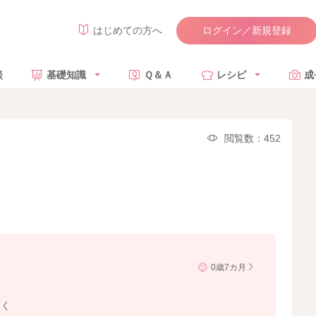
ログイン／新規登録
はじめての方へ
談
基礎知識
Ｑ＆Ａ
レシピ
成
閲覧数：452
0歳7カ月
なく