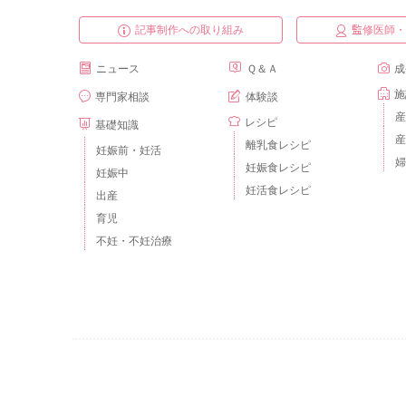
記事制作への取り組み
監修医師
ニュース
Ｑ＆Ａ
成
施
専門家相談
体験談
産
レシピ
基礎知識
産
離乳食レシピ
妊娠前・妊活
婦
妊娠食レシピ
妊娠中
妊活食レシピ
出産
育児
不妊・不妊治療
ベビーカレンダーとは？
運営会社