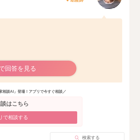
で回答を見る
おられるのですね。
増えは実際どうなのでしょうか？
てもいるのでしょうか？
家相談AI」登場！アプリで今すぐ相談／
重の笛などわかりませんが、増えてもいて、リズムもでき
いました。
相談はこちら
減ることにもなります。
リで相談する
るようでしたら、もう少しこのまま続けてみてはいかがで
検索する