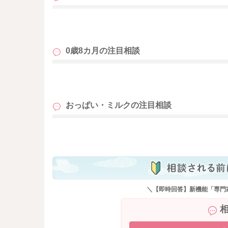
良かったら参考になさってみてください。
どうぞよろしくお願いします。
も
0歳8カ月の
注目相談
も
おっぱい・ミルクの
注目相談
も
＼【即時回答】新機能「専門