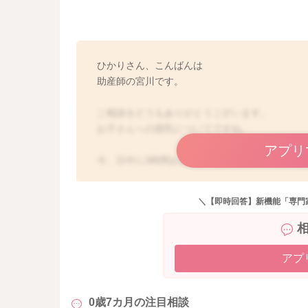
ひかりさん、こんばんは
助産師の宮川です。
ご相談をどうもありがとうございます。
お子さんへの授乳についてですね。
アプリ
今、日中に3時間おきに授乳をされて5回あげて
そのうちの一回はミルクということで、体重の
離乳食も2回食になっていて、順調に食べてくれ
＼【即時回答】新機能「専門
リズムもついてきているようですし、実際の体
ているのでしたら、このままでもいいように思
間隔が空くようになると回数が減り、哺乳量が
アプ
また離乳食との調整がややこしくなることもあ
しょうか？
0歳7カ月の
注目相談