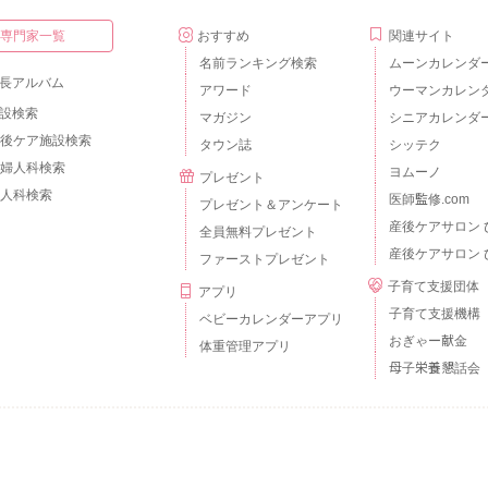
・専門家一覧
おすすめ
関連サイト
名前ランキング検索
ムーンカレンダ
長アルバム
アワード
ウーマンカレン
設検索
マガジン
シニアカレンダ
後ケア施設検索
タウン誌
シッテク
婦人科検索
ヨムーノ
プレゼント
人科検索
医師監修.com
プレゼント＆アンケート
産後ケアサロン 
全員無料プレゼント
産後ケアサロン 
ファーストプレゼント
子育て支援団体
アプリ
子育て支援機構
ベビーカレンダーアプリ
おぎゃー献金
体重管理アプリ
母子栄養懇話会
個人情報の取扱いについて
外部送信について
ご利用のルールとマナー
広告掲載
© baby calendar Inc.