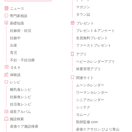
マガジン
ニュース
タウン誌
専門家相談
基礎知識
プレゼント
妊娠前・妊活
プレゼント＆アンケート
妊娠中
全員無料プレゼント
出産
ファーストプレゼント
育児
アプリ
不妊・不妊治療
ベビーカレンダーアプリ
Ｑ＆Ａ
体重管理アプリ
体験談
関連サイト
レシピ
ムーンカレンダー
離乳食レシピ
ウーマンカレンダー
妊娠食レシピ
シニアカレンダー
妊活食レシピ
シッテク
成長アルバム
ヨムーノ
施設検索
医師監修.com
産後ケア施設検索
産後ケアサロン ひより青山