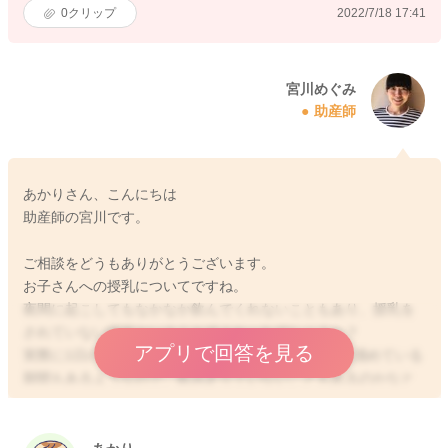
0
クリップ
2022/7/18 17:41
宮川めぐみ
助産師
あかりさん、こんにちは
助産師の宮川です。
ご相談をどうもありがとうございます。
お子さんへの授乳についてですね。
夜間に起こしてもなかなか飲んでくれないこともあり、授乳を
されていない状況ということでよかったでしょうか？
アプリで回答を見る
実際に1日の授乳回数は何回になりますか？うんちは溜めている
期間もあるようなので、飲み足りていないこともあるのかなと
も思いました。
授乳間隔が開く分、回数が減り、哺乳量が減ることもありま
す。