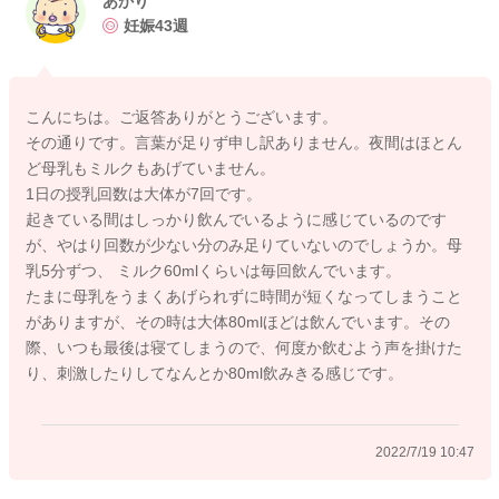
あかり
なので夜間は開いても4時間ぐらいまでにされて、なんとか起こ
妊娠43週
して飲んでもらえるといいのかなとは思いました。
起きている時にしっかりと飲めているのであればいいかもしれ
ないのですが、いかがでしょうか？
こんにちは。ご返答ありがとうございます。
その通りです。言葉が足りず申し訳ありません。夜間はほとん
ど母乳もミルクもあげていません。
1日の授乳回数は大体が7回です。
2022/7/19 10:04
起きている間はしっかり飲んでいるように感じているのです
が、やはり回数が少ない分のみ足りていないのでしょうか。母
乳5分ずつ、 ミルク60mlくらいは毎回飲んでいます。
たまに母乳をうまくあげられずに時間が短くなってしまうこと
がありますが、その時は大体80mlほどは飲んでいます。その
際、いつも最後は寝てしまうので、何度か飲むよう声を掛けた
り、刺激したりしてなんとか80ml飲みきる感じです。
2022/7/19 10:47