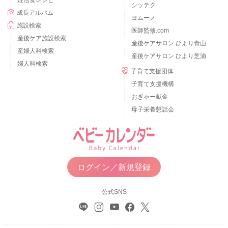
シッテク
成長アルバム
ヨムーノ
施設検索
医師監修.com
産後ケア施設検索
産後ケアサロン ひより青山
産婦人科検索
産後ケアサロン ひより芝浦
婦人科検索
子育て支援団体
子育て支援機構
おぎゃー献金
母子栄養懇話会
ログイン／新規登録
公式SNS