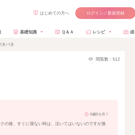
ログイン／新規登録
はじめての方へ
談
基礎知識
Ｑ＆Ａ
レシピ
成
バタバタ
閲覧数：512
0歳0カ月
ルクの後、すぐに寝ない時は、泣いてはいないのですが激