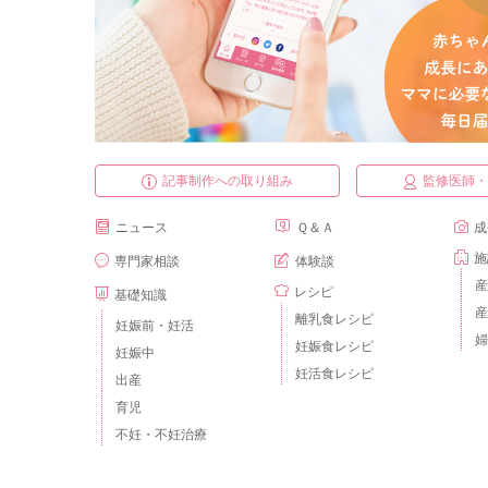
記事制作への取り組み
監修医師
ニュース
Ｑ＆Ａ
成
施
専門家相談
体験談
産
レシピ
基礎知識
産
離乳食レシピ
妊娠前・妊活
婦
妊娠食レシピ
妊娠中
妊活食レシピ
出産
育児
不妊・不妊治療