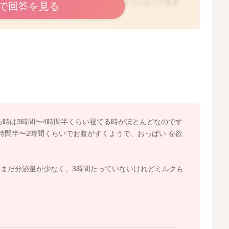
っていくと思います。その分体も動かすようになってきま
で回答を見る
ますよ。
、3時間にならないうちに欲しがることがだんだん増えて
みるのもいいかもしれませんが、まずは先に母乳を飲ませ
くなっているようでしたら、少しミルク量を増やしてみる
れたり、眠たくなるまで欲しがることは多いかと思います
る時は3時間〜4時間半くらい寝てる時がほとんどなのです
時間半〜2時間くらいでお腹がすくようで、おっぱい を欲
まだ分泌量が少なく、3時間たっていないけれどミルクも
2020/8/31 11:22