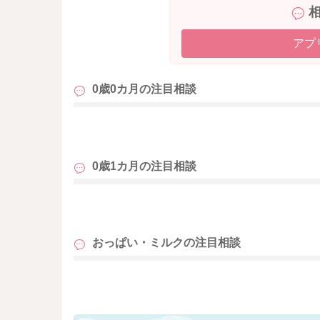
アプ
0歳0カ月の
注目相談
も
0歳1カ月の
注目相談
も
おっぱい・ミルクの
注目相談
も