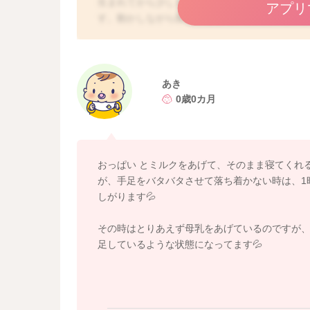
生まれてから少しずつ起きている時間は長くな
アプリ
す。動かしながら筋トレをしている状態になり
ミルクは足りているのではないかなと思いますが
きているようでしたら、ミルクの量を増やして
てあげてもらい、そうしても欲しがることが多
のもいいかもしれません。
あき
0歳0カ月
今はまだ満腹中枢も未形成になりますので、疲
よ。
よかったら参考になさってみてください。
おっぱい とミルクをあげて、そのまま寝てくれ
どうぞよろしくお願いします。
が、手足をバタバタさせて落ち着かない時は、1
しがります💦
その時はとりあえず母乳をあげているのですが、
足しているような状態になってます💦