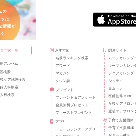
・専門家一覧
おすすめ
関連サイト
名前ランキング検索
ムーンカレンダ
長アルバム
アワード
ウーマンカレン
設検索
マガジン
シニアカレンダ
後ケア施設検索
タウン誌
シッテク
婦人科検索
ヨムーノ
プレゼント
人科検索
医師監修.com
プレゼント＆アンケート
産後ケアサロン 
全員無料プレゼント
産後ケアサロン 
ファーストプレゼント
子育て支援団体
アプリ
子育て支援機構
ベビーカレンダーアプリ
おぎゃー献金