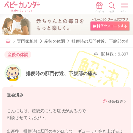
専門家相談
産後の体調
排便時の肛門付近、下腹部の痛
閲覧数：9,897
産後の体調
排便時の肛門付近、下腹部の痛み
退会済み
妊娠42週
こんにちは。産後気になる症状があるので
相談させてください。
出産後、排便時に肛門の奥のほうで、ギューッと突き上げるよ