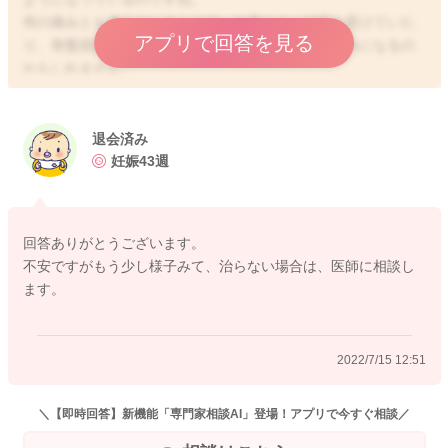
痔の痛みとも違うということで、お産によって圧を受けていた
アプリで回答を見る
り、骨盤底筋群が緩んでいることで起こっている痛みになるの
かもしれません。
せっかくご相談くださったのに、はっきりとしたお返事ができ
ず申し訳ありません。
どうぞよろしくお願いします
退会済み
妊娠43週
2022/7/15 6:56
回答ありがとうございます。
不安ですがもう少し様子みて、治らない場合は、医師に相談し
ます。
2022/7/15 12:51
＼【即時回答】新機能「専門家相談AI」登場！アプリで今すぐ相談／