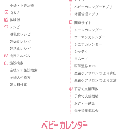
不妊・不妊治療
ベビーカレンダーアプリ
Ｑ＆Ａ
体重管理アプリ
体験談
関連サイト
レシピ
ムーンカレンダー
離乳食レシピ
ウーマンカレンダー
妊娠食レシピ
シニアカレンダー
妊活食レシピ
シッテク
成長アルバム
ヨムーノ
施設検索
医師監修.com
産後ケア施設検索
産後ケアサロン ひより青山
産婦人科検索
産後ケアサロン ひより芝浦
婦人科検索
子育て支援団体
子育て支援機構
おぎゃー献金
母子栄養懇話会