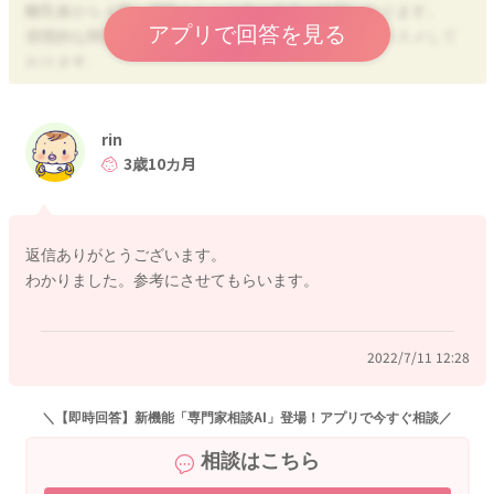
離乳食から４割、授乳からが６割が目安の時期になります。
アプリで回答を見る
習慣的な間食は１歳以降の卒乳を考える頃からをオススメして
おります。
授乳はバランスが取れた大切な栄養源となりますので、授乳量
を確保することが理由です。
３回食は９ヶ月～
rin
間食は１歳～がオススメです。
3歳10カ月
よろしくお願いします。
返信ありがとうございます。
わかりました。参考にさせてもらいます。
2022/7/8 9:32
2022/7/11 12:28
＼【即時回答】新機能「専門家相談AI」登場！アプリで今すぐ相談／
相談はこちら