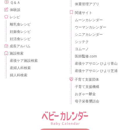
Ｑ＆Ａ
体重管理アプリ
体験談
関連サイト
レシピ
ムーンカレンダー
離乳食レシピ
ウーマンカレンダー
妊娠食レシピ
シニアカレンダー
妊活食レシピ
シッテク
成長アルバム
ヨムーノ
施設検索
医師監修.com
産後ケア施設検索
産後ケアサロン ひより青山
産婦人科検索
産後ケアサロン ひより芝浦
婦人科検索
子育て支援団体
子育て支援機構
おぎゃー献金
母子栄養懇話会