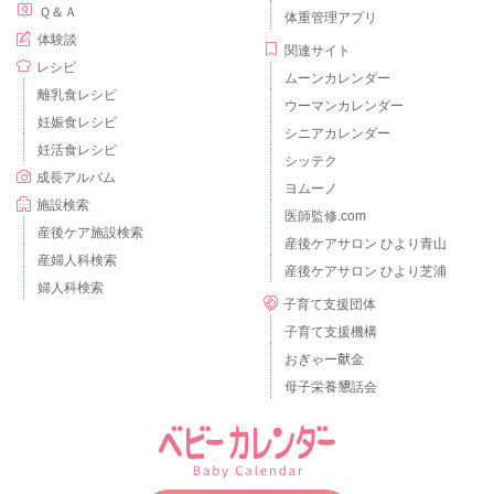
Ｑ＆Ａ
体重管理アプリ
体験談
関連サイト
レシピ
ムーンカレンダー
離乳食レシピ
ウーマンカレンダー
妊娠食レシピ
シニアカレンダー
妊活食レシピ
シッテク
成長アルバム
ヨムーノ
施設検索
医師監修.com
産後ケア施設検索
産後ケアサロン ひより青山
産婦人科検索
産後ケアサロン ひより芝浦
婦人科検索
子育て支援団体
子育て支援機構
おぎゃー献金
母子栄養懇話会