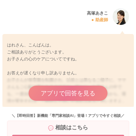
高塚あきこ
助産師
はれさん、こんばんは。
ご相談ありがとうございます。
お子さんの心のケアについてですね。
お答えが遅くなり申し訳ありません。
お子さんが保育園を転園され、以前とは異なるご様子に、ママ
さんもご心配に思われるのですね。確かに、お子さんの中で
アプリで回答を見る
も、一度自分の居場所を確立したと思っていたところから、環
境が変化すれば、一時的な戸惑いや混乱はあると思いますよ。
ですが、日中は楽しく過ごせているようなので、ママさんに甘
えたかったり、離れるのが寂しいなどという一時的な感情なの
＼【即時回答】新機能「専門家相談AI」登場！アプリで今すぐ相談／
かもしれません。お子さんの順応性は大人よりもはるかに高い
相談はこちら
ので、気づけば慣れて、楽しくバイバイできるようになると思
いますよ。また、お子さんの場合には、とても敏感で、ママさ