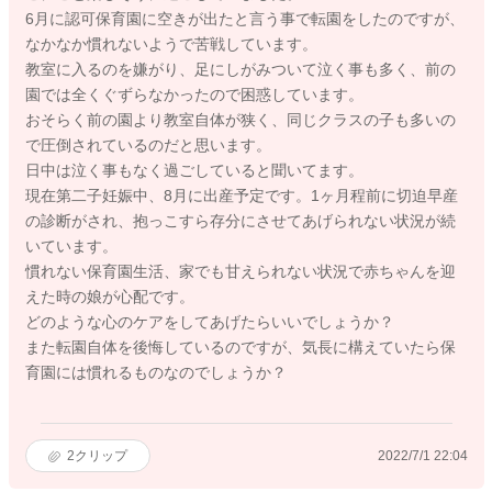
6月に認可保育園に空きが出たと言う事で転園をしたのですが、
なかなか慣れないようで苦戦しています。
教室に入るのを嫌がり、足にしがみついて泣く事も多く、前の
園では全くぐずらなかったので困惑しています。
おそらく前の園より教室自体が狭く、同じクラスの子も多いの
で圧倒されているのだと思います。
日中は泣く事もなく過ごしていると聞いてます。
現在第二子妊娠中、8月に出産予定です。1ヶ月程前に切迫早産
の診断がされ、抱っこすら存分にさせてあげられない状況が続
いています。
慣れない保育園生活、家でも甘えられない状況で赤ちゃんを迎
えた時の娘が心配です。
どのような心のケアをしてあげたらいいでしょうか？
また転園自体を後悔しているのですが、気長に構えていたら保
育園には慣れるものなのでしょうか？
2
クリップ
2022/7/1 22:04