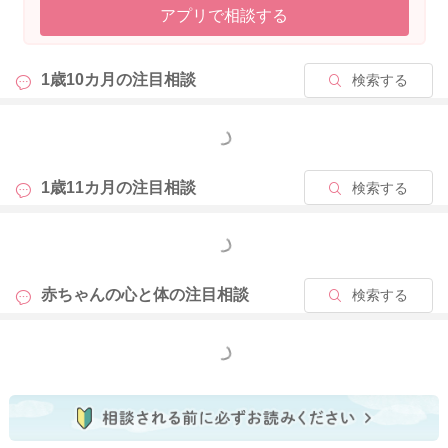
アプリで相談する
んがご妊娠なさると、しっかりとは理解できていなくても、本
能的にママさんを取られてしまうと感じて、妊娠中から赤ちゃ
ん返りのようになるお子さんも意外に多いですよ。今までうま
1歳10カ月の
注目相談
検索する
くいっていた断乳やトイレトレーニングなどが、一時的に進ま
なくなってしまうこともありますし、ママさんが取られてしま
うように思って、ママさんにとても執着するようになるお子さ
もっと見る
んもいらっしゃいます。下のお子さんが生まれますと、下のお
子さんに手がかかるようになり、なかなかゆっくりお子さんと
1歳11カ月の
注目相談
検索する
向き合ったり、2人だけの時間を取ることも難しくなりますの
で、ママさんも毎日のことで、ご対応が大変かと思いますが、
もっと見る
少し余裕がある時には、たくさん甘えさせてあげるといいのか
もしれませんね。ギュッと抱きしめてしてあげたり、大好きだ
赤ちゃんの心と体の
注目相談
検索する
よなどと声に出していってあげると安心するかもしれません。
お子さんはママさんが取られてしまうという不安を抱えている
かもしれませんので、その不安を取り除いてあげられるように
もっと見る
なさると、次第に保育園にも問題なく行けるようになってくる
ように思いますよ。