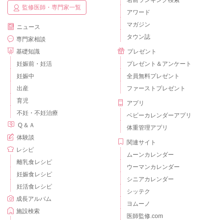
監修医師・専門家一覧
アワード
マガジン
ニュース
タウン誌
専門家相談
基礎知識
プレゼント
妊娠前・妊活
プレゼント＆アンケート
妊娠中
全員無料プレゼント
出産
ファーストプレゼント
育児
アプリ
不妊・不妊治療
ベビーカレンダーアプリ
Ｑ＆Ａ
体重管理アプリ
体験談
関連サイト
レシピ
ムーンカレンダー
離乳食レシピ
ウーマンカレンダー
妊娠食レシピ
シニアカレンダー
妊活食レシピ
シッテク
成長アルバム
ヨムーノ
施設検索
医師監修.com