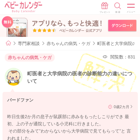
専門家相談
赤ちゃんの病気・ケガ
町医者と大学病院の
閲覧数：831
赤ちゃんの病気・ケガ
町医者と大学病院の医者の診断能力の違いにつ
いて
バードファン
0歳2カ月
昨日生後2か月の息子が鼠蹊部に赤みをもったしこりができ 最
初、上の子が通院している小児科に行きました。
その部分をみて"わからないから大学病院で見てもらって"と 言
われました。