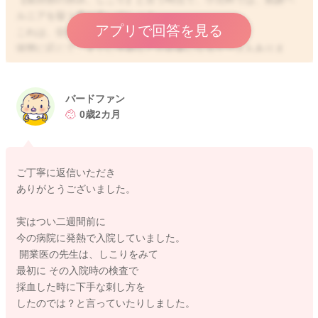
ルニアを疑う事が多いでしょう。
アプリで回答を見る
これは、症例頻度が高い疾患です。
状態に応じて、すぐに手術などが必要になるケースもありま
す。
緊急性を考えて大学病院に紹介されたのだと推察します。
バードファン
医師より、「分からないから大学へ」と言われたことに対して
0歳2カ月
懐疑的なお気持ちになられたのですよね。
これは私の私感でしかありませんが、鼠蹊ヘルニアを疑った、
ご丁寧に返信いただき
あるいはそれ以外の疾患の鑑別も必要と判断して高次機能病院
ありがとうございました。
へ紹介したのだと思います。
医師も、患者さんに極端な不安を抱かせないようにするため
実はつい二週間前に
に、「調べてもらいましょう」とだけ伝えて、疑いの段階で
今の病院に発熱で入院していました。
は、疾患名を明言しない方もいます。
開業医の先生は、しこりをみて
結果的に、患者さんや保護者の方がより不安になってしまった
最初に その入院時の検査で
のであれば、今回の場合、コミュニケーションでのエラーかと
採血した時に下手な刺し方を
思います。
したのでは？と言っていたりしました。