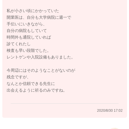
私が小さい頃にかかっていた
持ち合わせている知識や技能だけでなく、患者さんの思いを汲
開業医は、自分も大学病院に週一で
み取り、必要な情報を提供する力ですよね。
手伝いにいきながら、
自分の病院もしていて
どうか少しでもママさんに、寄り添う医師や助産師が、ママさ
時間外も通院していれば
んのそばにいらっしゃることを祈ります。
診てくれたし
検査も早い段階でした。
ママさんの投稿のお返事として、適切な回答ができていないか
レントゲンや入院設備もありました。
もしれません。お詫び致します。
私の日々感じていることを少しお話しさせていただきました。
今周辺にはそのようなことがないのが
残念ですが、
どうぞお子さんが早く回復されますように、お大事になさって
なんとか信頼できる先生に
くださいね。
出会えるように祈るのみですね。
2020/8/30 17:02
2020/8/30 15:28