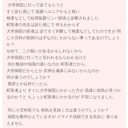
大学病院に行って診てもらうと
すぐ診た感じで 鼠蹊ヘルニアかもと疑い
検査などして結局鼠蹊リンパ節炎と診断されました
町医者の先生は診た感じで 何もわからず
大学病院の医者は 診てすぐ判断して検査などしてたのですが 同
じ小児科の医師のはずなのに わからない事ってあるのでしょう
か？
せめて、この疑いがあるかもしれないから
大学病院に行ってと言われるならわかるけど
何か勉強や知識の違いなのか 町医者だから、
大学病院だからとか 症例を滅多にみないからなのか
何が違うのでしょうか？
風邪とか以外だったら
町医者より すぐに大学病院にかかった方が 迅速に病気が見つか
るのか？と ちょっと町医者にかかるのが 不安になりました。
同じ小児科医でも 病気を見抜く力は違うのでしょうか？
病院を数件かえていますが イマイチ信頼できる先生に 巡り会
えません