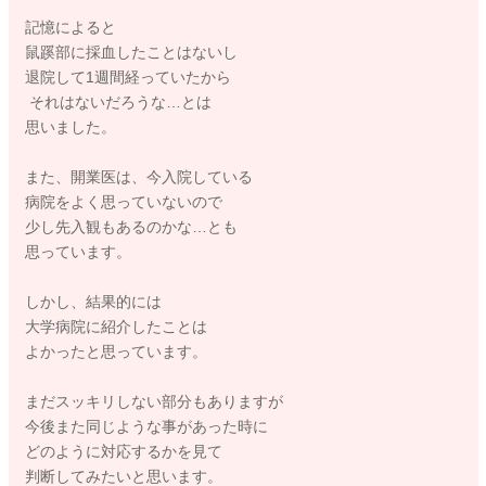
また、町の開業医の多くの医師は、たくさんの症例を勤務医時
記憶によると
代に経験して、自信がついてきたからこそ開業される方がほと
鼠蹊部に採血したことはないし
んどだと思います。
退院して1週間経っていたから
それはないだろうな…とは
ですが、ママさんがおっしゃるように、珍しい疾患の症例数は
思いました。
大学など高次機能病院に集まりますので、開業後に触れる機会
は減ってきます。
また、開業医は、今入院している
これは私たち助産師でも同じです。
病院をよく思っていないので
少し先入観もあるのかな…とも
そのために、日本では、医師の専門医制度、助産師の助産師評
思っています。
価機能制度等が存在し、第三者機関が専門性のある有資格者で
あるかを評価しています。
しかし、結果的には
これらの認定を継続的に得るためには、学会や研修会の参加、
大学病院に紹介したことは
日々の症例数の報告が不可欠となっています。
よかったと思っています。
ですが、医師をはじめ助産師も看護師も全ての専門職におい
まだスッキリしない部分もありますが
て、共通しますが、大事なことは、学術の研鑽を積むことと同
今後また同じような事があった時に
じように、日頃から患者さんの不安に寄り添う気持ちや姿勢で
どのように対応するかを見て
す。
判断してみたいと思います。
つまりコミュニケーション能力なのだと私は思っています。