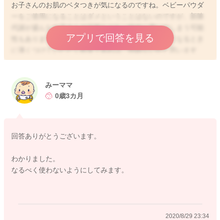
お子さんのお肌のベタつきが気になるのですね。ベビーパウダ
ーをご使用になることはダメということはないのですが、新陳
代謝が盛んなお子さんの汗腺などを一時的に塞いでしまう可能
アプリで回答を見る
性もあります。ですので、あまり多用せず、少し気になるとき
に薄くつけていただく程度であれば、問題ないかと思います
よ。もし、保湿でベタつきが気になるのであれば、サラッとし
たミルクタイプやベビーオイルなど、他の保湿剤をお試しにな
ってみるのも良いかもしれませんね。
みーママ
0歳3カ月
2020/8/29 21:48
回答ありがとうございます。
わかりました。
なるべく使わないようにしてみます。
2020/8/29 23:34