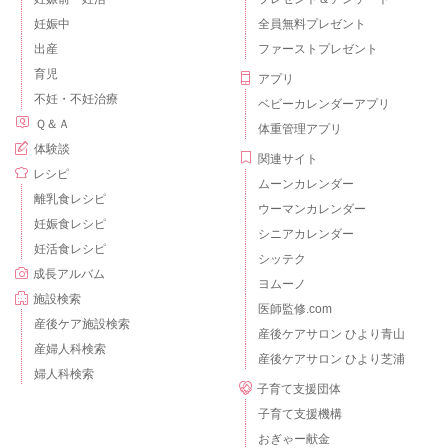
妊娠中
全員無料プレゼント
出産
ファーストプレゼント
育児
アプリ
不妊・不妊治療
ベビーカレンダーアプリ
Ｑ＆Ａ
体重管理アプリ
体験談
関連サイト
レシピ
ムーンカレンダー
離乳食レシピ
ウーマンカレンダー
妊娠食レシピ
シニアカレンダー
妊活食レシピ
シッテク
成長アルバム
ヨムーノ
施設検索
医師監修.com
産後ケア施設検索
産後ケアサロン ひより青山
産婦人科検索
産後ケアサロン ひより芝浦
婦人科検索
子育て支援団体
子育て支援機構
おぎゃー献金