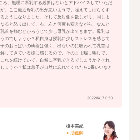
ころ、無理に断乳する必要はないとアドバイスしていただ
たが、ここ最近母乳の出が悪いようで、咥えてしばらくす
張るようになりました。そして反対側を欲しがり、同じよ
くなると怒り出して、右、左と何度も変えながら、なんと
、乳首を摘むとかろうじて少し母乳が出てきます。母乳は
違うのでしょうか？私自身は授乳に少しストレスを感じて
息子のおっぱいの執着は強く、出ないのに吸われて乳首は
理解してきている様に感じるので、そのまま騙し騙しで、
、これを続けていて、自然に卒乳できるでしょうか？それ
しょうか？私は息子が自然に忘れてくれたら1番いいなと
2022/6/17 0:50
榎本美紀
助産師