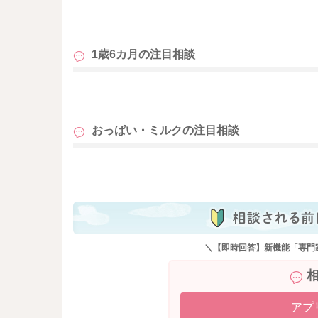
も
1歳6カ月の
注目相談
も
おっぱい・ミルクの
注目相談
も
＼【即時回答】新機能「専門
アプ