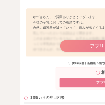
ゆづきさん、ご質問ありがとうございます。
今後の卒乳に関しての相談ですね。
自然に母乳量が減っていって、痛みが出てくる
乳していったというお話はよく聞きます。
このまま続けているうちに、お子さんが自然に
っくり卒乳向かう場合もあります。
アプリ
ゆづきさんが、今の授乳状況が辛かったり大変
ます。
もし、痛かったり大変でやめたいと思っている
＼【即時回答】新機能「専門
短く切り上げたり、回数を減らしていっても良
減っていったりお子さんが自然に飲まなくなっ
少しでも参考になれば幸いです。
よろしくお願いします。
アプ
1歳5カ月の
注目相談