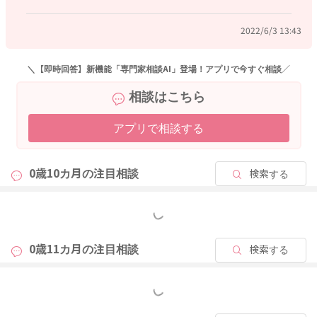
【新しい内容のご相談に関して】
こんにちは、ベビーカレンダー事務局です。
2022/6/3 13:43
いつもベビーカレンダーの専門家相談コーナーをご利用くださ
り、ありがとうございます。
＼【即時回答】新機能「専門家相談AI」登場！アプリで今すぐ相談／
大変恐縮ではございますが、新しい内容のご相談に関しまして
相談はこちら
は、相談検索の精度向上の為、「回答に対する返信」ではな
く、新たにご相談内容を投稿していただけますと幸いです。
アプリで相談する
同じようなお悩みをお持ちの方が相談を簡単に検索できること
により、お悩みの解決に繋がる可能性がございます。大変お手
0歳10カ月の
注目相談
検索する
間ではございますが、ご理解いただけますと幸いです。
もっと見る
これからもベビーカレンダーの専門家相談コーナーをよろしく
お願いいたします。
0歳11カ月の
注目相談
検索する
もっと見る
2022/6/3 10:52