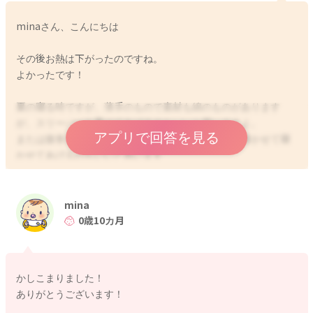
minaさん、こんにちは
その後お熱は下がったのですね。
よかったです！
夏の寝る時ですが、薄手のもので素材も綿のものがあります
が、スリーパーを着せてあげるのもいいと思いますよ。
アプリで回答を見る
または腹巻をつけてあげたり、レッグウォーマーを履かせて寝
かせてあげるのもいいと思います
よかったら参考になさってみてください。
どうぞよろしくお願いします。
mina
0歳10カ月
また、大変恐縮ですが、ベビーカレンダー事務局から、以下の
ような連絡を受けておりますので、お手間をおかけして申し訳
ありませんが、下記をお読みいただき、ご理解いただけますと
かしこまりました！
幸いです。
ありがとうございます！