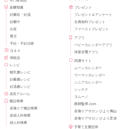
専門家相談
基礎知識
プレゼント
妊娠前・妊活
プレゼント＆アンケート
妊娠中
全員無料プレゼント
出産
ファーストプレゼント
育児
アプリ
不妊・不妊治療
ベビーカレンダーアプリ
Ｑ＆Ａ
体重管理アプリ
体験談
関連サイト
レシピ
ムーンカレンダー
離乳食レシピ
ウーマンカレンダー
妊娠食レシピ
シニアカレンダー
妊活食レシピ
シッテク
成長アルバム
ヨムーノ
施設検索
医師監修.com
産後ケア施設検索
産後ケアサロン ひより青山
産婦人科検索
産後ケアサロン ひより芝浦
婦人科検索
子育て支援団体