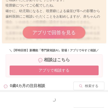
咬唇癖についてご心配でしたね。
確かに、幼児期になると、咬唇癖による歯並び等への影響から
歯科医師にご相談いただくことをお勧めしますが、赤ちゃんの
場合、いわゆるこの咬唇癖に該当するかは分かりません。
単に口周りに何かが当たれば、チュパチュパと口を動かすよう
アプリで回答を見る
な反射がある時期ですし、何でも口に入れて舐めて確かめる反
応がありますから、あまりストレスに直結した発想は持ち合わ
せていません。
非常に多くの乳児のお子さんがしている動作と思います。
＼【即時回答】新機能「専門家相談AI」登場！アプリで今すぐ相談／
相談はこちら
気にかかる場合には、健診時に医師にもご相談くださいね。
一般的におしゃぶりは不要と思います。
アプリで相談する
どうぞよろしくお願いします。
0歳4カ月の
注目相談
検索する
2022/5/19 19:16
もっと見る