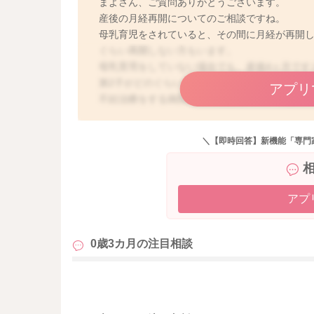
まよさん、ご質問ありがとうございます。
産後の月経再開についてのご相談ですね。
母乳育児をされていると、その間に月経が再開し
ぐらい再開しない方もいます。
母乳育児をしていない場合でも、産後4ヶ月です
第2子がどのぐらいの時期に欲しいのか、その場
アプリ
不妊治療をする病院の方針もあるので、今後に
準備することとしては、基礎体温をつけておく
また、母乳育児をされている場合は月経再開ま
＼【即時回答】新機能「専門
ければいけないかもしれません。それも含めて
少しでも参考になれば幸いです。
よろしくお願いします。
アプ
0歳3カ月の
注目相談
も