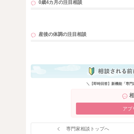
0歳4カ月の
注目相談
も
産後の体調の
注目相談
も
＼【即時回答】新機能「専門
アプ
専門家相談トップへ