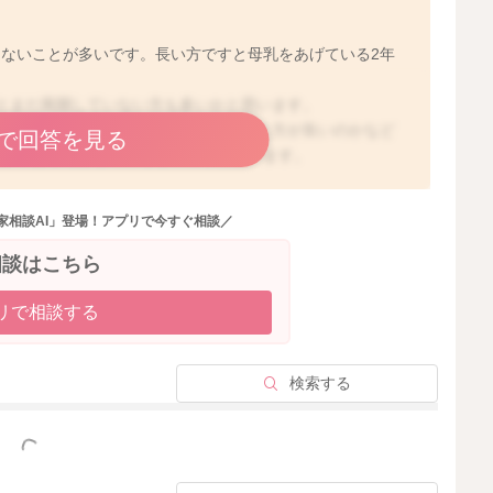
ないことが多いです。長い方ですと母乳をあげている2年
とまだ再開していない方も多いかと思います。
合にどのぐらいの時期から治療を始めた方が良いのかなど
で回答を見る
ついてはご相談してみると良いかと思います。
と受診の際に参考になるかと思います。
で待つか、早めに妊娠を希望される場合には断乳も考えな
家相談AI」登場！アプリで今すぐ相談／
、ご家族の方とご相談されると良いかと思います。
相談はこちら
リで相談する
2022/5/12 14:59
検索する
っと見る