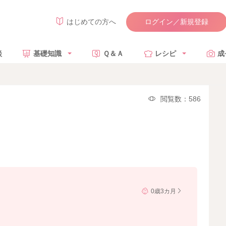
ログイン／新規登録
はじめての方へ
談
基礎知識
Ｑ＆Ａ
レシピ
成
閲覧数：586
0歳3カ月