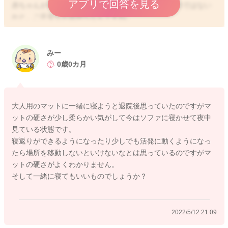
アプリで回答を見る
赤ちゃんが休んでいる間に何か不慮なことが起きるのではない
かと、ご不安なお気持ちなんですね。
そのお気持ちはよく分かりますが、それでは、ママさんが倒れ
てしまいます。
・安全な場所に寝かせる
みー
・ベッドや寝床には不要なものはおかない
0歳0カ月
などを徹底すれば、リスクはグンと下がります。
無理せずいきましょうね。
大人用のマットに一緒に寝ようと退院後思っていたのですがマ
ットの硬さが少し柔らかい気がして今はソファに寝かせて夜中
見ている状態です。
2022/5/12 17:22
寝返りができるようになったり少しでも活発に動くようになっ
たら場所を移動しないといけないなとは思っているのですがマ
ットの硬さがよくわかりません。
そして一緒に寝てもいいものでしょうか？
2022/5/12 21:09