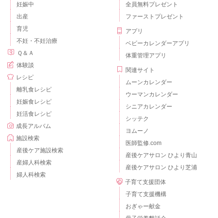
妊娠中
全員無料プレゼント
出産
ファーストプレゼント
育児
アプリ
不妊・不妊治療
ベビーカレンダーアプリ
Ｑ＆Ａ
体重管理アプリ
体験談
関連サイト
レシピ
ムーンカレンダー
離乳食レシピ
ウーマンカレンダー
妊娠食レシピ
シニアカレンダー
妊活食レシピ
シッテク
成長アルバム
ヨムーノ
施設検索
医師監修.com
産後ケア施設検索
産後ケアサロン ひより青山
産婦人科検索
産後ケアサロン ひより芝浦
婦人科検索
子育て支援団体
子育て支援機構
おぎゃー献金