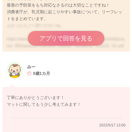
最善の予防策をもち対応なさるのは大切なことですね！
消費者庁が、乳児期に起こりやすい事故について、リーフレッ
トをまとめています。
よかったらご一読くださいね。
アプリで回答を見る
https://www.caa.go.jp/policies/policy/consumer_safety/child/proj
ect_002/assets/Protecting_children_handbook_210121_01.pdf
みー
2022/5/13 23:00
0歳1カ月
丁寧にありがとうございます！
マットに関してもう少し考えてみます！
2022/5/17 13:00