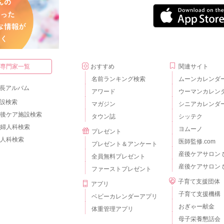
・専門家一覧
おすすめ
関連サイト
名前ランキング検索
ムーンカレンダ
長アルバム
アワード
ウーマンカレン
設検索
マガジン
シニアカレンダ
後ケア施設検索
タウン誌
シッテク
婦人科検索
ヨムーノ
プレゼント
人科検索
医師監修.com
プレゼント＆アンケート
産後ケアサロン 
全員無料プレゼント
産後ケアサロン 
ファーストプレゼント
子育て支援団体
アプリ
子育て支援機構
ベビーカレンダーアプリ
おぎゃー献金
体重管理アプリ
母子栄養懇話会