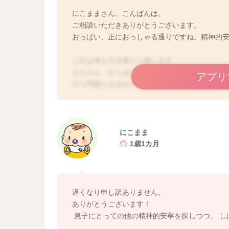
にこままさん、こんばんは。
ご相談いただきありがとうございます。
おっぱい、正におっしゃる通りですね。精神的
これは考え方次第だと思います。
もちろん、おっぱいを飲まないお子さんは、他
アプリ
から問題になるわけではありません。
ですが、母乳育児が豊かなお子さんは、当然ス
自然なことだと思います。
ですから、どうするかは、ママさん次第でよい
にこまま
次なる精神的安寧を一緒に見つけてあげるのもア
1歳1カ月
アリです！
遅くなり申し訳ありません。
ありがとうございます！
息子にとっての他の精神的安寧を探しつつ、 し