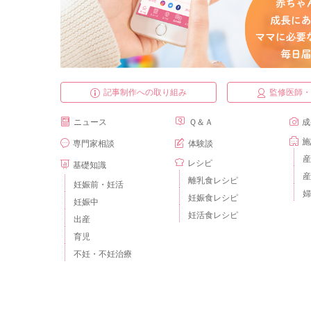
記事制作への取り組み
監修医師
ニュース
Ｑ＆Ａ
成
施
専門家相談
体験談
産
レシピ
基礎知識
産
離乳食レシピ
妊娠前・妊活
婦
妊娠食レシピ
妊娠中
妊活食レシピ
出産
育児
不妊・不妊治療