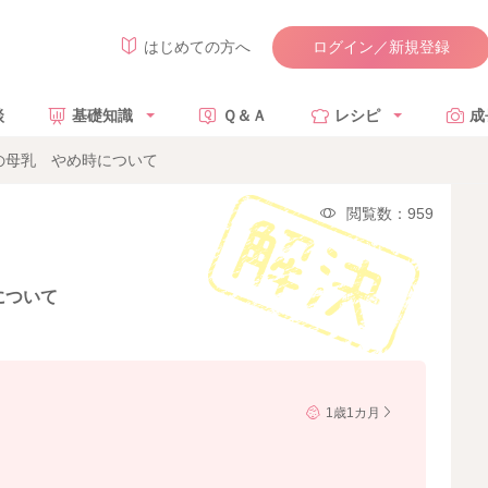
ログイン／新規登録
はじめての方へ
談
基礎知識
Ｑ＆Ａ
レシピ
成
の母乳 やめ時について
閲覧数：959
について
1歳1カ月