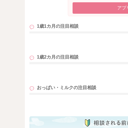
アプ
1歳1カ月の
注目相談
も
1歳2カ月の
注目相談
も
おっぱい・ミルクの
注目相談
も