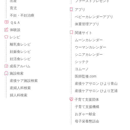
出産
ファーストプレゼント
育児
アプリ
不妊・不妊治療
ベビーカレンダーアプリ
Ｑ＆Ａ
体重管理アプリ
体験談
関連サイト
レシピ
ムーンカレンダー
離乳食レシピ
ウーマンカレンダー
妊娠食レシピ
シニアカレンダー
妊活食レシピ
シッテク
成長アルバム
ヨムーノ
施設検索
医師監修.com
産後ケア施設検索
産後ケアサロン ひより青山
産婦人科検索
産後ケアサロン ひより芝浦
婦人科検索
子育て支援団体
子育て支援機構
おぎゃー献金
母子栄養懇話会