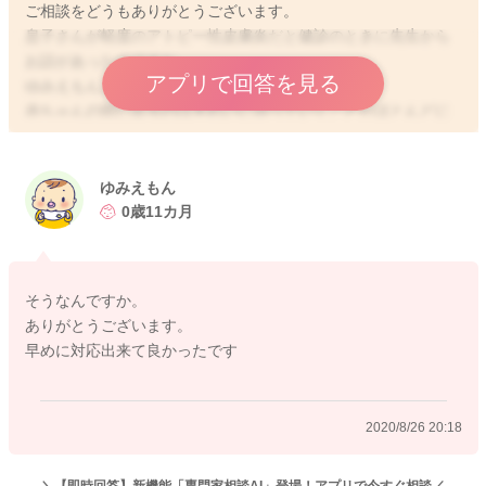
ご相談をどうもありがとうございます。
息子さんが軽度のアトピー性皮膚炎だと健診のときに先生から
お話があったのですね。
アプリで回答を見る
ゆみえもんさんもアトピーだったのですね。
赤ちゃんの間に出るのはきれいに治っていくことがほとんどに
なりますよ。
お薬を処方されたということで、軽度だということなので、引
き続き清潔にして保湿やお薬の塗布をされることで綺麗に治っ
ゆみえもん
ていくのではないかと思います。
0歳11カ月
早めにこうして対応してあげることでよくなっていくと思いま
すよ。
そうなんですか。
どうぞよろしくお願いします。
ありがとうございます。
早めに対応出来て良かったです
2020/8/26 14:20
2020/8/26 20:18