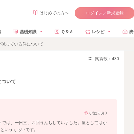
ログイン／新規登録
はじめての方へ
談
基礎知識
Ｑ＆Ａ
レシピ
成
が減っている件について
閲覧数：430
について
0歳2カ月
前までは、一日三、四回うんちしていました。量としてはか
、というくらいです。