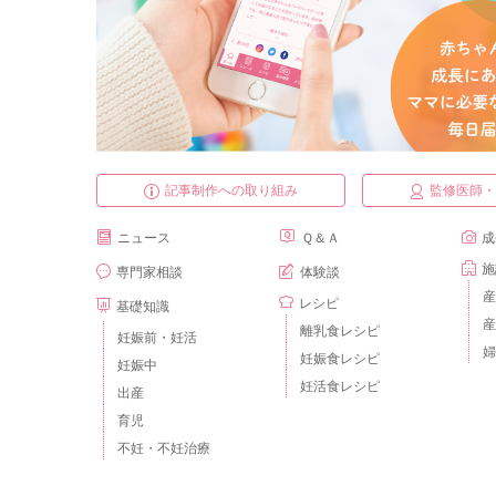
記事制作への取り組み
監修医師
ニュース
Ｑ＆Ａ
成
施
専門家相談
体験談
産
レシピ
基礎知識
産
離乳食レシピ
妊娠前・妊活
婦
妊娠食レシピ
妊娠中
妊活食レシピ
出産
育児
不妊・不妊治療