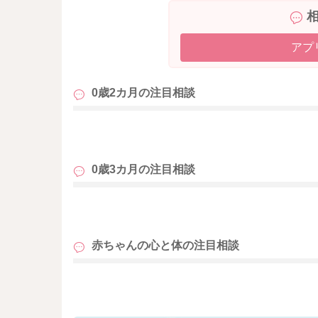
アプ
0歳2カ月の
注目相談
も
0歳3カ月の
注目相談
も
赤ちゃんの心と体の
注目相談
も