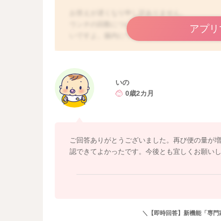
お答えが遅くなり申し訳ありません。
ウンチの回数についてですが、成長とともに、
アプリ
いですよ。腸内にウンチを溜めることが出来る
まだ腸内細菌叢が不安定なので、腸内の環境が
することはよくあります。基本的には、自力で
子さんが特に苦しがるようなことがなければ、
子さんが苦しがることがあったり、便秘が続い
いの
ペースがお子さんなりの排便のペースとしてお
0歳2カ月
ご回答ありがとうございました。再び便の量が
認できてよかったです。今後とも宜しくお願い
＼【即時回答】新機能「専門