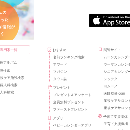
・専門家一覧
おすすめ
関連サイト
名前ランキング検索
ムーンカレンダ
長アルバム
アワード
ウーマンカレン
設検索
マガジン
シニアカレンダ
後ケア施設検索
タウン誌
シッテク
婦人科検索
ヨムーノ
プレゼント
人科検索
医師監修.com
プレゼント＆アンケート
産後ケアサロン 
全員無料プレゼント
産後ケアサロン 
ファーストプレゼント
子育て支援団体
アプリ
子育て支援機構
ベビーカレンダーアプリ