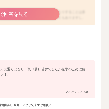
ウンチの性状が変化したり、回数が減ったりすることは多
で回答を見る
ようになってくることで、回数が減ることもありますし、
変化するたびに、ウンチの回数が減ったり増えたり、変化
ウンチを出すことが出来ていて、回数や量が減っても、お
ご様子を見ていただいて特に問題はないかと思います。お
て吐き戻しが増えてしまったりすることがなければ、今の
考えいただいて良いと思いますよ。
2022/4/13 9:52
増え元通りとなり、取り越し苦労でしたが後学のために確
します。
2022/4/13 21:00
家相談AI」登場！アプリで今すぐ相談／