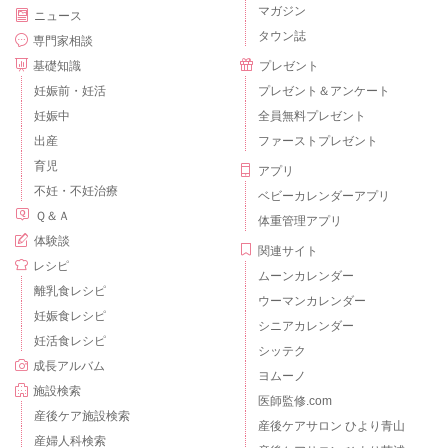
マガジン
ニュース
タウン誌
専門家相談
基礎知識
プレゼント
妊娠前・妊活
プレゼント＆アンケート
妊娠中
全員無料プレゼント
出産
ファーストプレゼント
育児
アプリ
不妊・不妊治療
ベビーカレンダーアプリ
Ｑ＆Ａ
体重管理アプリ
体験談
関連サイト
レシピ
ムーンカレンダー
離乳食レシピ
ウーマンカレンダー
妊娠食レシピ
シニアカレンダー
妊活食レシピ
シッテク
成長アルバム
ヨムーノ
施設検索
医師監修.com
産後ケア施設検索
産後ケアサロン ひより青山
産婦人科検索