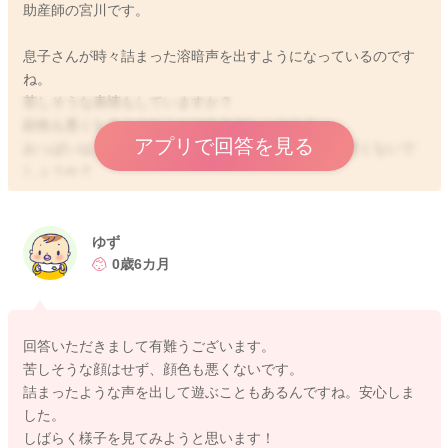
助産師の宮川です。
息子さんが時々詰まった溶暗声を出すようになっているのです
ね。
苦しそうな表情もしていますか？
顔色も悪くなるようなことはあるでしょうか？
アプリで回答を見る
おっぱいはよく飲んでくれるということで、機嫌も悪くないで
しょうか？
機嫌よくよく声を出して笑うようにもなってくれているという
ことなので、詰まったような声を出して遊んでいることもある
ゆず
のかなと思いました。
0歳6カ月
その声を出すのが流行りになってきていることもあるのではな
いかと思いました。
特に苦しそうにすることなく、顔色もよくて機嫌よく過ごせて
回答いただきまして有難うございます。
いるようでしたら、このまま様子を見ていてもらってもいいよ
苦しそうな顔はせず、顔色も悪くないです。
うに思いますよ。
詰まったような声を出して遊ぶこともあるんですね。安心しま
まだおっぱいがいいので、離乳食もあまり気が進まないのかな
した。
と思いました。
しばらく様子を見てみようと思います！