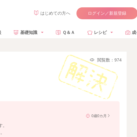
ログイン／新規登録
はじめての方へ
談
基礎知識
Ｑ＆Ａ
レシピ
成
閲覧数：974
0歳0カ月
す。
い。