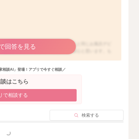
の発達に問題がないと言われれば、大人と同じお風呂デビ
で回答を見る
月健診までは沐浴をしていただく方が安心と思います。も
じお風呂に入ったからといって、何か問題になるというこ
時期なので、やはり健診後から一緒に入っていただく方が
家相談AI」登場！アプリで今すぐ相談／
身体が冷えてしまうことが多いですし、体温調整機能が未
にお湯を張っていただいて、沐浴させてあげた方が望まし
相談はこちら
リで相談する
2022/4/4 5:38
検索する
っと見る