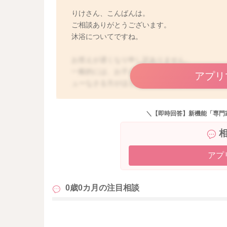
りけさん、こんばんは。
ご相談ありがとうございます。
沐浴についてですね。
お答えが遅くなり申し訳ありません。
一般的には、お子さんの1ヶ月健診で、お子さん
アプリ
ューなさる方がほとんどと思います。やはり1ヶ
うすぐ1ヶ月になるお子さんでしたら、大人と同
ともないように思いますが、まだ免疫力も弱い
＼【即時回答】新機能「専門
安心と思います。また、シャワーだけですと、
熟な時期のお子さんですので、できれば沐浴槽
いと思います。
アプ
0歳0カ月の
注目相談
も