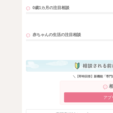
0歳1カ月の
注目相談
も
赤ちゃんの生活の
注目相談
も
＼【即時回答】新機能「専門
アプ