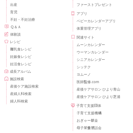
出産
ファーストプレゼント
育児
アプリ
不妊・不妊治療
ベビーカレンダーアプリ
Ｑ＆Ａ
体重管理アプリ
体験談
関連サイト
レシピ
ムーンカレンダー
離乳食レシピ
ウーマンカレンダー
妊娠食レシピ
シニアカレンダー
妊活食レシピ
シッテク
成長アルバム
ヨムーノ
施設検索
医師監修.com
産後ケア施設検索
産後ケアサロン ひより青山
産婦人科検索
産後ケアサロン ひより芝浦
婦人科検索
子育て支援団体
子育て支援機構
おぎゃー献金
母子栄養懇話会