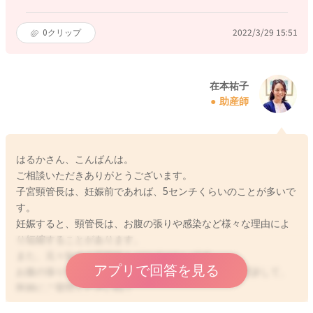
0
クリップ
2022/3/29 15:51
在本祐子
助産師
はるかさん、こんばんは。
ご相談いただきありがとうございます。
子宮頸管長は、妊娠前であれば、5センチくらいのことが多いで
す。
妊娠すると、頸管長は、お腹の張りや感染など様々な理由によ
り短縮することがあります。
また、元々短めの可能性もゼロではないです。
アプリで回答を見る
お腹の張りなど、気にかかることがありましたら、受診して、
医師にご質問くださいね！