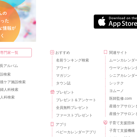
・専門家一覧
おすすめ
関連サイト
名前ランキング検索
ムーンカレンダ
長アルバム
アワード
ウーマンカレン
設検索
マガジン
シニアカレンダ
後ケア施設検索
タウン誌
シッテク
婦人科検索
ヨムーノ
プレゼント
人科検索
医師監修.com
プレゼント＆アンケート
産後ケアサロン 
全員無料プレゼント
産後ケアサロン 
ファーストプレゼント
子育て支援団体
アプリ
子育て支援機構
ベビーカレンダーアプリ