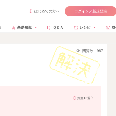
ログイン／新規登録
はじめての方へ
談
基礎知識
Ｑ＆Ａ
レシピ
成
閲覧数：987
妊娠13週