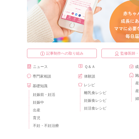
記事制作への取り組み
監修医師
ニュース
Ｑ＆Ａ
成
施
専門家相談
体験談
産
レシピ
基礎知識
産
離乳食レシピ
妊娠前・妊活
婦
妊娠食レシピ
妊娠中
妊活食レシピ
出産
育児
不妊・不妊治療