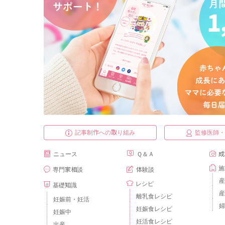
記事制作への取り組み
監修医師
ニュース
Ｑ＆Ａ
成
施
専門家相談
体験談
産
レシピ
基礎知識
産
離乳食レシピ
妊娠前・妊活
婦
妊娠食レシピ
妊娠中
妊活食レシピ
出産