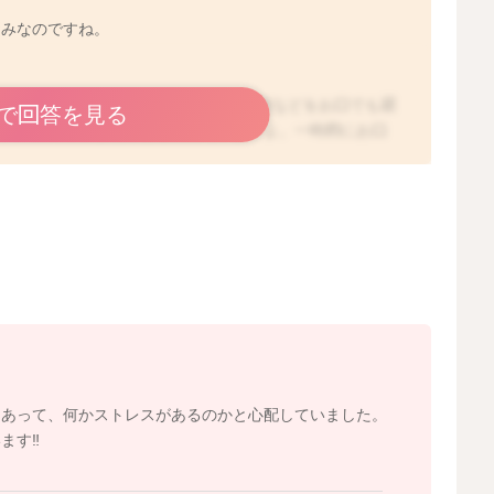
悩みなのですね。
るほど、様々なものの感触や硬さ、性状などをお口でも認
で回答を見る
り、成長の重要な段階と言われていますよ。一時的にお口
、ママさんは何か原因があって、再び色々なものをお口に
かもしれませんが、2〜3歳くらいまでは、何でも口に入
件数も、2歳頃までが特に多いと言われていますよ。です
のといけないものの区別がついてきますし、お子さんは飽
しまえば、また気にならなくなってくると思います。あま
しばらくは誤飲なさらないように気をつけていただきつ
2022/3/27 13:12
もあって、何かストレスがあるのかと心配していました。
す‼️