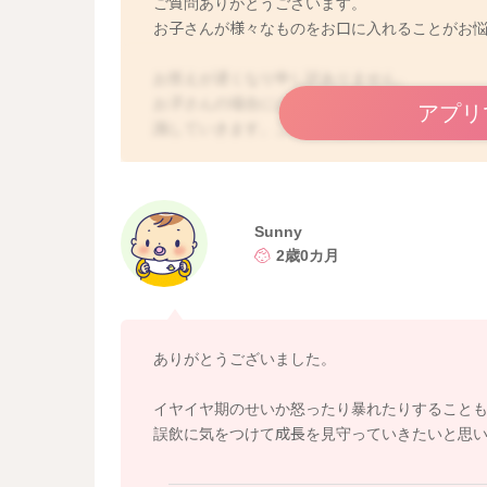
ご質問ありがとうございます。
お子さんが様々なものをお口に入れることがお
お答えが遅くなり申し訳ありません。
お子さんの場合には、お口は第2の手とも言われ
アプリ
識していきます。これは、お子さんの本能であ
に入れることが気にならなかった時期があると
入れるようになったのではないかとご心配になる
れるというお子さんが多く、乳幼児の誤飲事故の
が、次第にお子さんの中でお口に入れて良いも
Sunny
きやすいので、お子さんの中でブームが去って
2歳0カ月
りご心配なさらなくてもいいと思いますので、
つ、見守ってあげてくださいね。
ありがとうございました。
イヤイヤ期のせいか怒ったり暴れたりすること
誤飲に気をつけて成長を見守っていきたいと思いま