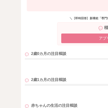
＼【即時回答】新機能「専門
アプ
2歳0カ月の
注目相談
も
2歳1カ月の
注目相談
も
赤ちゃんの生活の
注目相談