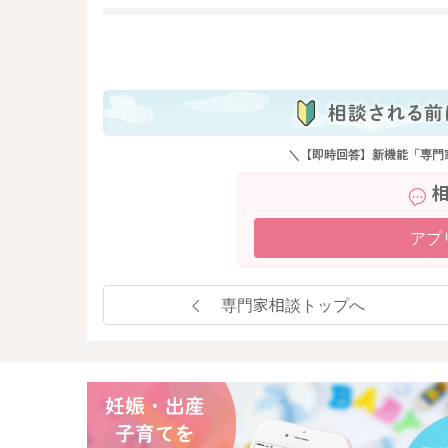
も
＼【即時回答】新機能「専門
アプ
専門家相談トップへ