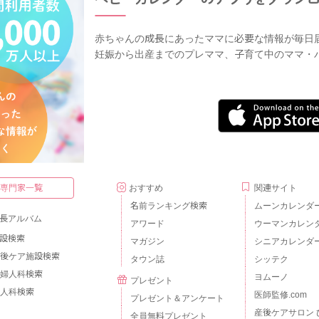
赤ちゃんの成長にあったママに必要な情報が毎日
妊娠から出産までのプレママ、子育て中のママ・
・専門家一覧
おすすめ
関連サイト
名前ランキング検索
ムーンカレンダ
長アルバム
アワード
ウーマンカレン
設検索
マガジン
シニアカレンダ
後ケア施設検索
タウン誌
シッテク
婦人科検索
ヨムーノ
プレゼント
人科検索
医師監修.com
プレゼント＆アンケート
産後ケアサロン 
全員無料プレゼント