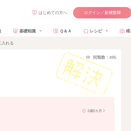
ログイン／新規登録
はじめての方へ
談
基礎知識
Ｑ＆Ａ
レシピ
成
に入れる
閲覧数：495
2歳0カ月