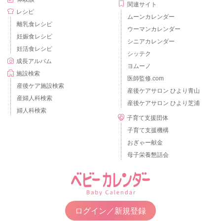
関連サイト
レシピ
ムーンカレンダー
離乳食レシピ
ウーマンカレンダー
妊娠食レシピ
シニアカレンダー
妊活食レシピ
シッテク
成長アルバム
ヨムーノ
施設検索
医師監修.com
産後ケア施設検索
産後ケアサロン ひより青山
産婦人科検索
産後ケアサロン ひより芝浦
婦人科検索
子育て支援団体
子育て支援機構
おぎゃー献金
母子栄養懇話会
ログイン／新規登録