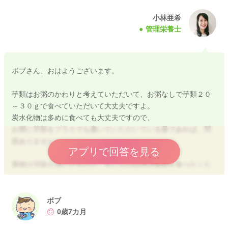
上記の量は１回あたりの目安量になりますので、
離乳食①→お肉１０ｇ
小林亜希
管理栄養士
離乳食②→お魚１０ｇ
または
離乳食①→お肉１０ｇ（目安量の２／３量）＋豆腐１０ｇ（目
ボブさん、おはようございます。
安量の１／３量）
離乳食②→お魚１５ｇ（目安量の）
芋類はお粥のかわりと考えていただいて、お粥なしで芋類２０
という形で、１回あたりの目安量程度を食べられるとよいで
～３０ｇで食べていただいて大丈夫ですよ。
す。
炭水化物は多めに食べても大丈夫ですので、
お粥に芋類をプラスでも書いていただいている量であれば、問
この１回あたりの目安量はタンパク質量２、０～２、５ｇを含
題ありません。
む食品量となっています。
アプリで回答を見る
納豆の場合
果物は甘味も強いですので、甘いもの以外の食材を食べなくな
市販の栄養表示より
るリスクもあります。
３０ｇあたり４、８ｇのタンパク質を含むとなっています。
離乳食中期は１回あたりの量が果物１０ｇ程度が目安になりま
→１５ｇ程度が１回量になります。
すので、それ以外は野菜からの摂取ができるとよいですね。
ボブ
よろしくお願いします。
0歳7カ月
粉末の高野豆腐ですが、