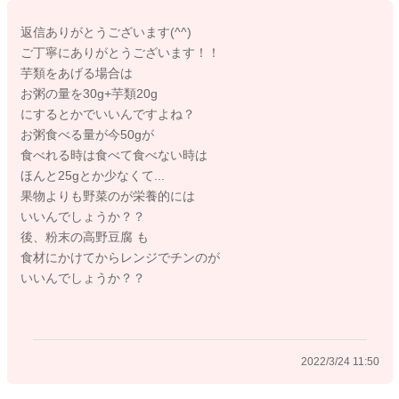
返信ありがとうございます(^^)
たんぱく質
ご丁寧にありがとうございます！！
魚10～15g
芋類をあげる場合は
または肉10～15g
お粥の量を30g+芋類20g
または豆腐30～40g（納豆は豆腐の１／３～１／２量）
にするとかでいいんですよね？
または卵黄1個～全卵1/3個
お粥食べる量が今50gが
または乳製品50～70g
食べれる時は食べて食べない時は
こちらが目安になります。こちらを踏まえて、順番にお答えし
ほんと25gとか少なくて...
ていきます。
果物よりも野菜のが栄養的には
いいんでしょうか？？
１、お粥の量
後、粉末の高野豆腐 も
お子さんが無理なく食べられる量で問題ありませんので、２５
食材にかけてからレンジでチンのが
ｇ程度でも大丈夫ですよ。
いいんでしょうか？？
２、野菜やタンパク質の量
野菜は３０ｇまでが目安になりますので、現状維持がよいかと
思います。
2022/3/24 11:50
タンパク質の食材も毎食出してあげることで、バランスがよい
食事となりますよ。