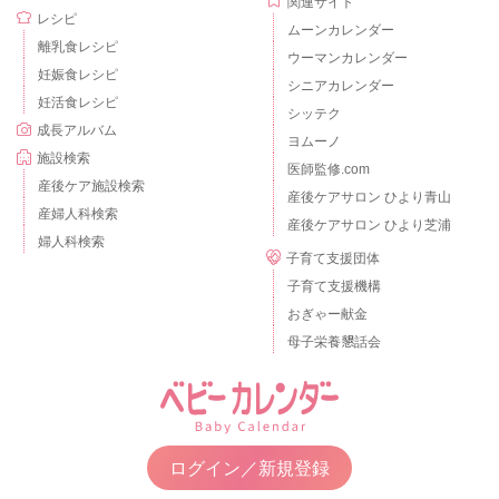
関連サイト
レシピ
ムーンカレンダー
離乳食レシピ
ウーマンカレンダー
妊娠食レシピ
シニアカレンダー
妊活食レシピ
シッテク
成長アルバム
ヨムーノ
施設検索
医師監修.com
産後ケア施設検索
産後ケアサロン ひより青山
産婦人科検索
産後ケアサロン ひより芝浦
婦人科検索
子育て支援団体
子育て支援機構
おぎゃー献金
母子栄養懇話会
ログイン／新規登録