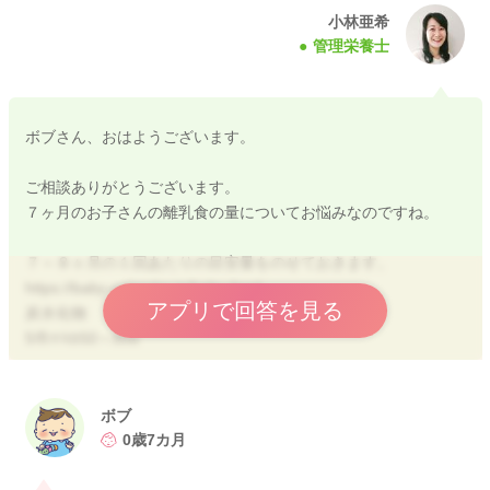
小林亜希
管理栄養士
ボブさん、おはようございます。
ご相談ありがとうございます。
７ヶ月のお子さんの離乳食の量についてお悩みなのですね。
７～８ヶ月の１回あたりの目安量をのせておきます。
https://baby-calendar.jp/baby-food
アプリで回答を見る
炭水化物
5倍がゆ50～80g
またはパンがゆ５倍がゆと同量（食パン１５～２０ｇ）
またはやわらかくゆでたうどん35～55g
またはいも類20～30g
ボブ
0歳7カ月
ビタミン・ミネラル
野菜・果物20～30g