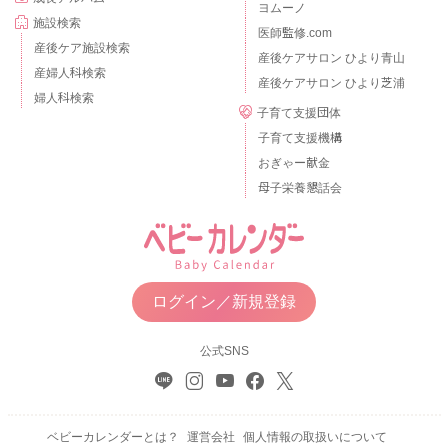
ヨムーノ
施設検索
医師監修.com
産後ケア施設検索
産後ケアサロン ひより青山
産婦人科検索
産後ケアサロン ひより芝浦
婦人科検索
子育て支援団体
子育て支援機構
おぎゃー献金
母子栄養懇話会
ログイン／新規登録
公式SNS
ベビーカレンダーとは？
運営会社
個人情報の取扱いについて