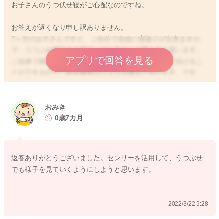
お子さんのうつ伏せ寝がご心配なのですね。
お答えが遅くなり申し訳ありません。
7ヶ月のお子さんですと、ご自分で自由に寝返りが出来ますの
で、うつぶせ寝のまま寝ているお子さんが増えると思います。
アプリで回答を見る
ご自身で寝返りができるため、苦しければお顔を横に向けるこ
とができるので、窒息事故のリスクは減ると思います。です
が、ご心配されているように、乳幼児突然死症候群に関しては
注意が必要とされています。乳幼児突然死症候群の原因とし
て、うつぶせ寝が指摘されているのは事実ですが、24時間お子
おみき
さんから目を離さずに様子をみるというのは、状況的に大変厳
0歳7カ月
しいですよね。寝る姿勢というのは、お子さんそれぞれ好みも
あります。うつ伏せになることがご心配で、寝返りガードを使
用されるママさんもいらっしゃいますが、かえって窒息のリス
返答ありがとうございました。センサーを活用して、うつぶせ
クを高めてしまったり、嫌がるお子さんもいらっしゃり、うま
でも様子を見ていくようにしようと思います。
く寝れなくなってしまうこともあります。特に夜中などは、お
子さんの寝る姿勢をその都度変えることが難しい場合もあると
思いますので、やってくださっているように、硬いマットを使
2022/3/22 9:28
用し、厚着や掛け物をたくさん使用しない、赤ちゃんの前で喫
煙をさける、なるべく母乳育児を行う、一人部屋で寝かせない