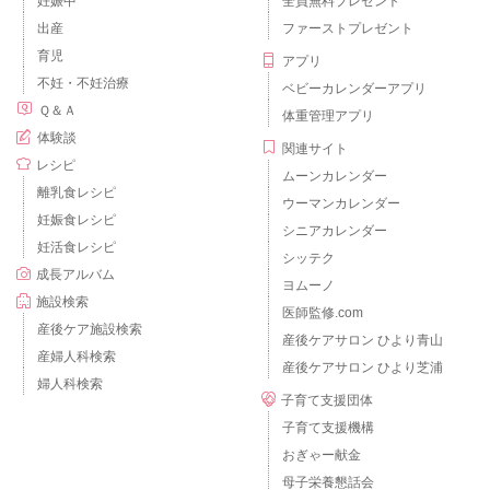
妊娠中
全員無料プレゼント
出産
ファーストプレゼント
育児
アプリ
不妊・不妊治療
ベビーカレンダーアプリ
Ｑ＆Ａ
体重管理アプリ
体験談
関連サイト
レシピ
ムーンカレンダー
離乳食レシピ
ウーマンカレンダー
妊娠食レシピ
シニアカレンダー
妊活食レシピ
シッテク
成長アルバム
ヨムーノ
施設検索
医師監修.com
産後ケア施設検索
産後ケアサロン ひより青山
産婦人科検索
産後ケアサロン ひより芝浦
婦人科検索
子育て支援団体
子育て支援機構
おぎゃー献金
母子栄養懇話会