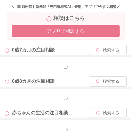
など、他のリスク因子を避けていく工夫をしていただければい
＼【即時回答】新機能「専門家相談AI」登場！アプリで今すぐ相談／
いかと思いますよ。お子さんの無呼吸を感知するセンサーも既
相談はこちら
にご使用になっていらっしゃるということでしたら、あまりご
心配はないと思いますので、それほど頻回にチェックしてうつ
アプリで相談する
伏せ寝を都度治していただかなくてもいいように思いますよ。
0歳7カ月の
注目相談
検索する
2022/3/22 6:01
もっと見る
0歳8カ月の
注目相談
検索する
もっと見る
赤ちゃんの生活の
注目相談
検索する
もっと見る