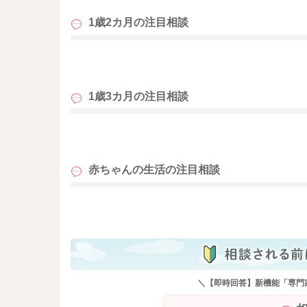
1歳2カ月の
注目相談
も
1歳3カ月の
注目相談
も
赤ちゃんの生活の
注目相談
も
＼【即時回答】新機能「専門