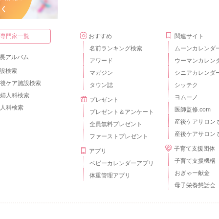
・専門家一覧
おすすめ
関連サイト
名前ランキング検索
ムーンカレンダ
長アルバム
アワード
ウーマンカレン
設検索
マガジン
シニアカレンダ
後ケア施設検索
タウン誌
シッテク
婦人科検索
ヨムーノ
プレゼント
人科検索
医師監修.com
プレゼント＆アンケート
産後ケアサロン 
全員無料プレゼント
産後ケアサロン 
ファーストプレゼント
子育て支援団体
アプリ
子育て支援機構
ベビーカレンダーアプリ
おぎゃー献金
体重管理アプリ
母子栄養懇話会
個人情報の取扱いについて
外部送信について
ご利用のルールとマナー
広告掲載