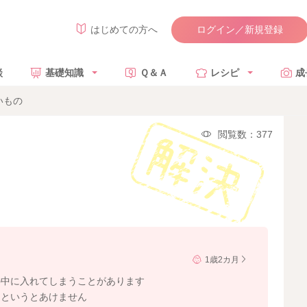
ログイン／新規登録
はじめての方へ
談
基礎知識
Ｑ＆Ａ
レシピ
成
いもの
閲覧数：377
1歳2カ月
の中に入れてしまうことがあります
てというとあけません