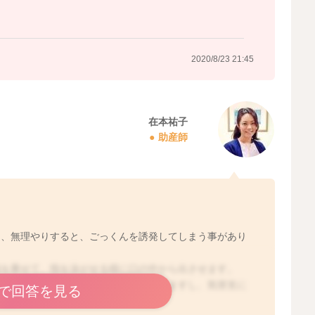
2020/8/23 21:45
在本祐子
助産師
は、無理やりすると、ごっくんを誘発してしまう事があり
指を乗せて、指を泳がせる様に口の中から出させます。
道異物になると、窒息のリスクにもなりますし、気管支に
で回答を見る
スも。