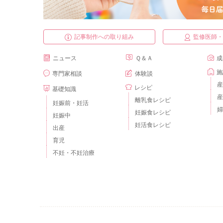
記事制作への取り組み
監修医師
ニュース
Ｑ＆Ａ
成
施
専門家相談
体験談
産
レシピ
基礎知識
産
離乳食レシピ
妊娠前・妊活
婦
妊娠食レシピ
妊娠中
妊活食レシピ
出産
育児
不妊・不妊治療
ベビーカレンダーとは？
運営会社