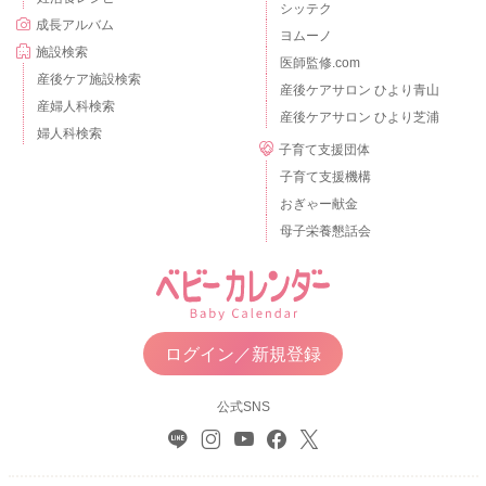
シッテク
成長アルバム
ヨムーノ
施設検索
医師監修.com
産後ケア施設検索
産後ケアサロン ひより青山
産婦人科検索
産後ケアサロン ひより芝浦
婦人科検索
子育て支援団体
子育て支援機構
おぎゃー献金
母子栄養懇話会
ログイン／新規登録
公式SNS