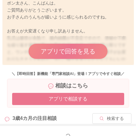
ポン太さん、こんばんは。
ご質問ありがとうございます。
お子さんのうんちが緩いように感じられるのですね。
お答えが大変遅くなり申し訳ありません。
乳児は腸管が未熟で、腸内細菌が不安定ですので、便秘や下痢
を繰り返す場合が多いと言われています。お話を伺う限りです
アプリで回答を見る
と、ウンチが緩いこと以外には、特にお子さんのご様子がお変
わりなさそうですので、少しご様子を見ていただいてもいいか
もしれませんね。お子さんの場合には、一度腸内細菌が変化す
ると、1ヶ月くらい症状が続くことがあります。ですが、発熱や
＼【即時回答】新機能「専門家相談AI」登場！アプリで今すぐ相談／
嘔吐など、そのほかに気になるご様子がなく、回数も2〜4回で
相談はこちら
あれば、あまり緊急性はないように思いますよ。緩いウンチが
今よりも頻回に見られる、嘔吐がある、発熱がある、機嫌が悪
アプリで相談する
い、元気がない、お尻がかぶれる、血便がある、おっぱいやミ
ルクの飲みが悪い、おしっこが少ないなどあれば、早めに受診
なさってくださいね。
3歳4カ月の
注目相談
検索する
もっと見る