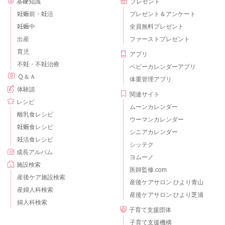
基礎知識
プレゼント
妊娠前・妊活
プレゼント＆アンケート
妊娠中
全員無料プレゼント
出産
ファーストプレゼント
育児
アプリ
不妊・不妊治療
ベビーカレンダーアプリ
Ｑ＆Ａ
体重管理アプリ
体験談
関連サイト
レシピ
ムーンカレンダー
離乳食レシピ
ウーマンカレンダー
妊娠食レシピ
シニアカレンダー
妊活食レシピ
シッテク
成長アルバム
ヨムーノ
施設検索
医師監修.com
産後ケア施設検索
産後ケアサロン ひより青山
産婦人科検索
産後ケアサロン ひより芝浦
婦人科検索
子育て支援団体
子育て支援機構