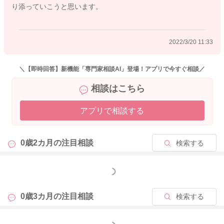
り添っていこうと思います。
マさんとしては、なかなか手が離せず、大変な時期と思います
が、例えば、お子さんと一緒に添い寝をなさったり、お子さん
をスリングなどに入れて家事をなさったりすると、お子さんは
2022/3/20 11:33
密着することで、ママさんを認識しますので、落ち着いてくれ
ることも多いですよ。また、少し離れざるを得ない状況のとき
には、たくさん話しかけてあげてくださいね。ママさんの声
＼【即時回答】新機能「専門家相談AI」登場！アプリで今すぐ相談／
は、お子さんは1番良くわかっていますので、声が聞こえること
相談はこちら
で、ママさんが近くにいることがわかり、安心すると思います
よ。まだまだ産後それほど時間が経っていない時期なので、マ
アプリで相談する
マさんも身体がしんどい時期と思いますが、お子さんは泣いた
らママさんがしっかりと対応してくれることを覚えていくうち
に、ママさんとの信頼関係ができてきますよ。何かあった時に
0歳2カ月の
注目相談
検索する
泣いて訴えれば対応してもらえることがわかれば、必要な時に
だけ泣くようになってきますので、ママさんもお子さんがお昼
もっと見る
寝している時には一緒に休息を取りつつ、ご様子を見てあげて
くださいね。
0歳3カ月の
注目相談
検索する