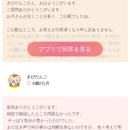
きびだんごさん、おはようございます。
ご質問ありがとうございます。
お子さんが泣くことが多く、ご心配でしたね。
ご心配なところ、お答えが大変遅くなり申し訳ありません。
お子さんはまだ泣いて訴えることしかできないので、ママさん
としては、お子さんが泣いていると、どうして泣いているのか
アプリで回答を見る
ご心配になりますね。生まれてしばらくは、お腹が空いたらお
っぱいやミルクを飲んで、お腹がいっぱいになれば寝るという
繰り返しのお子さんは多いですが、成長とともに、ママさんが
近くにいるか、ママさんの気配が感じられるかを、敏感に感じ
取るお子さんも増えてきます。お子さんが泣く理由は、お腹が
きびだんご
空いた、オムツが汚れている、眠たいのにうまく眠れない、甘
0歳2カ月
えたいなど様々ですが、今までお腹の中で常に近くに感じてい
たママさんの気配を感じられないことで、不安になるお子さん
は増えてきます。まだ低月齢のお子さんですと、目もよく見え
返答ありがとうございます。
ていないので、耳からの情報や匂いや気配などで、周りの状況
病院で確認したところ問題なかったです。
を判断します。抱っこしてもらえば、ママさんが近くにいると
やっぱり気分が悪かっただけでした。
いうことが一番よく認識できますし、自己主張するようになっ
まだ泣き声で何の事かは判断出来ないのですが、 色々考えて寄
てきますので、ママさんを求めて泣くお子さんは多いです。マ