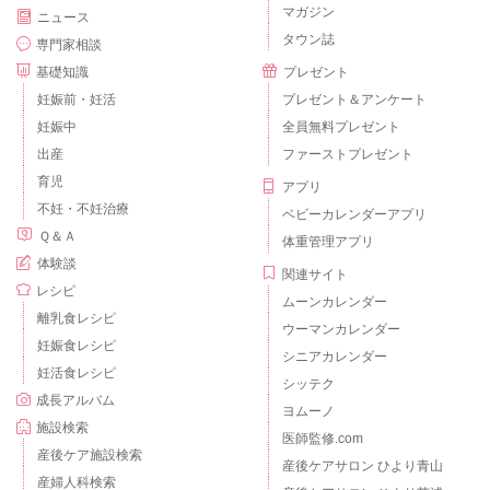
マガジン
ニュース
タウン誌
専門家相談
基礎知識
プレゼント
妊娠前・妊活
プレゼント＆アンケート
妊娠中
全員無料プレゼント
出産
ファーストプレゼント
育児
アプリ
不妊・不妊治療
ベビーカレンダーアプリ
Ｑ＆Ａ
体重管理アプリ
体験談
関連サイト
レシピ
ムーンカレンダー
離乳食レシピ
ウーマンカレンダー
妊娠食レシピ
シニアカレンダー
妊活食レシピ
シッテク
成長アルバム
ヨムーノ
施設検索
医師監修.com
産後ケア施設検索
産後ケアサロン ひより青山
産婦人科検索