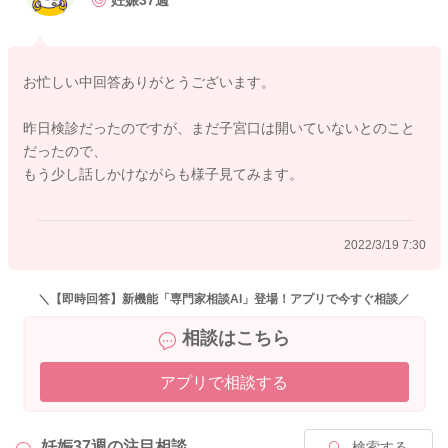
妊娠37週
希望があるのでしたら、やってくださっているように、お子さ
んによく言い聞かせてあげて、あとはお子さんご自身のタイミ
ングを待ってあげてくださいね。
お忙しい中回答ありがとうございます。
昨日検診だったのですが、まだ子宮口は開いていないとのこと
だったので、
2022/3/19 6:10
もう少し話しかけながらも様子見てみます。
2022/3/19 7:30
＼【即時回答】新機能「専門家相談AI」登場！アプリで今すぐ相談／
相談はこちら
アプリで相談する
妊娠37週の
注目相談
検索する