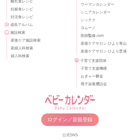
離乳食レシピ
ウーマンカレンダー
妊娠食レシピ
シニアカレンダー
妊活食レシピ
シッテク
成長アルバム
ヨムーノ
施設検索
医師監修.com
産後ケア施設検索
産後ケアサロン ひより青山
産婦人科検索
産後ケアサロン ひより芝浦
婦人科検索
子育て支援団体
子育て支援機構
おぎゃー献金
母子栄養懇話会
ログイン／新規登録
公式SNS