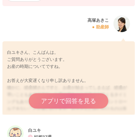
高塚あきこ
助産師
白ユキさん、こんばんは。
ご質問ありがとうございます。
お産の時期についてですね。
お答えが大変遅くなり申し訳ありません。
確かに、経産婦さんですと、お産が始まってしまえば、経過が
早いこともありますね。お産は赤ちゃんの生まれてくるタイミ
アプリで回答を見る
ングもあります。ですので、どうしてもママさんがコントロー
ルできないことが多いのですが、お子さんに話しかけるのは良
い方法と思いますよ。お腹の中にいる時から、耳はよく発達し
ていると言われていますので、周りの方の話している声はよく
聞いています。赤ちゃんによく言い聞かせておくことで、その
白ユキ
通りになったというケースも少なくはないので、ママさんのご