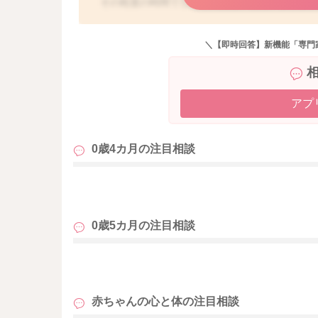
その程度の時間でしたら問題ないと思いますよ
ご安心くださいね。
＼【即時回答】新機能「専門
お子さんが嫌がるご様子があれば体勢を変えて
アプ
0歳4カ月の
注目相談
も
0歳5カ月の
注目相談
も
赤ちゃんの心と体の
注目相談