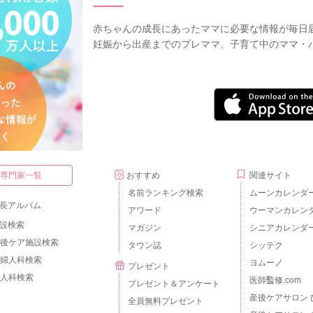
赤ちゃんの成長にあったママに必要な情報が毎日
妊娠から出産までのプレママ、子育て中のママ・
・専門家一覧
おすすめ
関連サイト
名前ランキング検索
ムーンカレンダ
長アルバム
アワード
ウーマンカレン
設検索
マガジン
シニアカレンダ
後ケア施設検索
タウン誌
シッテク
婦人科検索
ヨムーノ
プレゼント
人科検索
医師監修.com
プレゼント＆アンケート
産後ケアサロン 
全員無料プレゼント