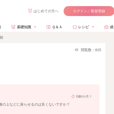
ログイン／新規登録
はじめての方へ
談
基礎知識
Ｑ＆Ａ
レシピ
成
前
閲覧数：825
0歳4カ月
膝の上などに座らせるのは良くないですか？