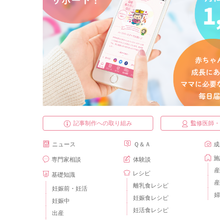
記事制作への取り組み
監修医師
ニュース
Ｑ＆Ａ
成
施
専門家相談
体験談
産
レシピ
基礎知識
産
離乳食レシピ
妊娠前・妊活
婦
妊娠食レシピ
妊娠中
妊活食レシピ
出産