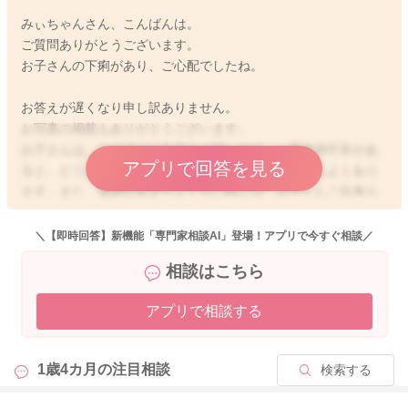
みぃちゃんさん、こんばんは。
ご質問ありがとうございます。
お子さんの下痢があり、ご心配でしたね。
お答えが遅くなり申し訳ありません。
お写真の掲載もありがとうございます。
お子さんは、まだ体力や免疫力が弱いので、一度体調不良があ
アプリで回答を見る
ると、どうしても治るのに時間を要してしまうこともよくあり
ます。また、体調があまりよくない時には、お子さんご自身も
不安になることが多いので、ママさんに甘えたくて、おっぱい
に執着するようになるお子さんもいらっしゃいますよ。今は胃
＼【即時回答】新機能「専門家相談AI」登場！アプリで今すぐ相談／
腸の風邪も流行っていますので、しばらくは症状が続いてしま
相談はこちら
うこともあるかもしれませんね。下痢をしているときには、無
理に固形物を食べさせようとなさらなくてもいいですよ。最低
アプリで相談する
でも水分がしっかり摂れていて、おしっこが普段通りに出てい
るのでしたら、少しご様子を見ていただいていいように思いま
す。もし、下痢の回数が増えたり、お子さんの活気がなくなっ
1歳4カ月の
注目相談
検索する
たり、おしっこが少なくなったり、水分が摂れなくなるようで
したら、再度小児科でご相談なさってみてくださいね。お大事