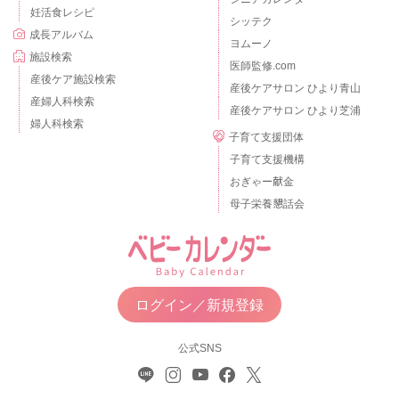
妊活食レシピ
シッテク
成長アルバム
ヨムーノ
施設検索
医師監修.com
産後ケア施設検索
産後ケアサロン ひより青山
産婦人科検索
産後ケアサロン ひより芝浦
婦人科検索
子育て支援団体
子育て支援機構
おぎゃー献金
母子栄養懇話会
ログイン／新規登録
公式SNS