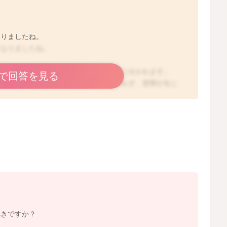
なりましたね。
になりましたね。
攣と、熱が伴わないもの＝無熱性の痙攣に分かれます。
で回答を見る
熱時、脳の未熟性により、刺激に耐えられず、痙攣が生じ
理由により生じるものです。原因は様々あり、その一つが
要になります。
す。
児神経学会の保護者向けページが参考になります。
x.php?content_id=15
べきですか？