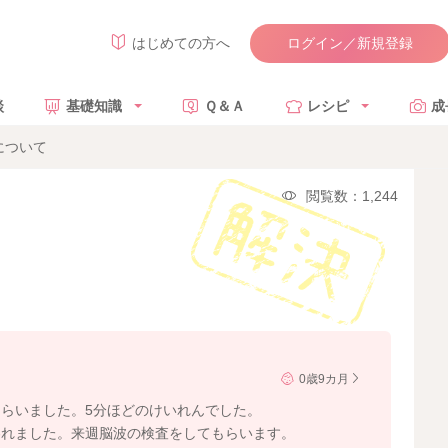
ログイン／新規登録
はじめての方へ
談
基礎知識
Ｑ＆Ａ
レシピ
成
について
閲覧数：1,244
0歳9カ月
らいました。5分ほどのけいれんでした。
われました。来週脳波の検査をしてもらいます。