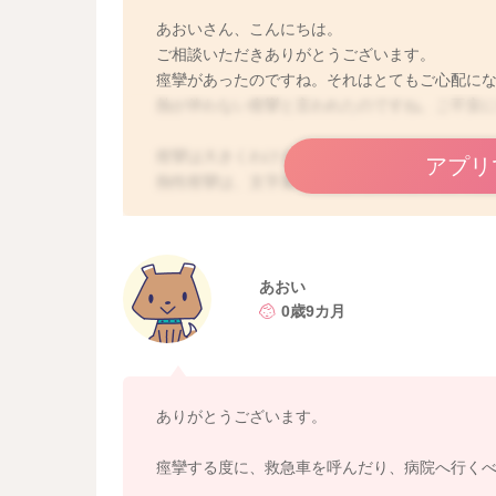
あおいさん、こんにちは。
ご相談いただきありがとうございます。
痙攣があったのですね。それはとてもご心配に
熱が伴わない痙攣と言われたのですね。ご不安
痙攣は大きくわけると、熱に伴うもの＝熱性痙
アプリ
熱性痙攣は、文字通り、熱が理由の痙攣で、発
ると考えられます。
無熱性の痙攣は、熱によるものではなく、他の
てんかんなどの神経疾患が考えられます。
てんかんであれば、適切な経過観察や治療が必
あおい
良性乳児痙攣は、後遺症などを残さない痙攣で
0歳9カ月
てんかんなど詳細に関しては、こちらの日本小
よかったらご覧になってみてくださいね。
どうぞよろしくお願いします。
ありがとうございます。
https://www.childneuro.jp/modules/general/inde
痙攣する度に、救急車を呼んだり、病院へ行く