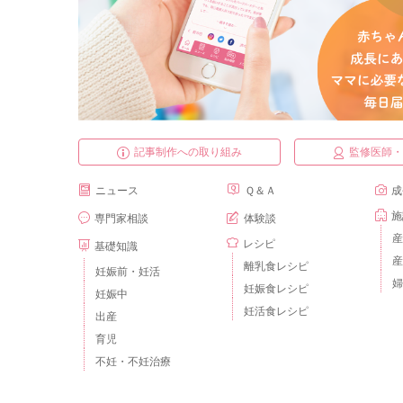
記事制作への取り組み
監修医師
ニュース
Ｑ＆Ａ
成
施
専門家相談
体験談
産
レシピ
基礎知識
産
離乳食レシピ
妊娠前・妊活
婦
妊娠食レシピ
妊娠中
妊活食レシピ
出産
育児
不妊・不妊治療