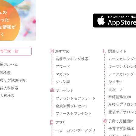
・専門家一覧
おすすめ
関連サイト
名前ランキング検索
ムーンカレンダ
長アルバム
アワード
ウーマンカレン
設検索
マガジン
シニアカレンダ
後ケア施設検索
タウン誌
シッテク
婦人科検索
ヨムーノ
プレゼント
人科検索
医師監修.com
プレゼント＆アンケート
産後ケアサロン 
全員無料プレゼント
産後ケアサロン 
ファーストプレゼント
子育て支援団体
アプリ
子育て支援機構
ベビーカレンダーアプリ