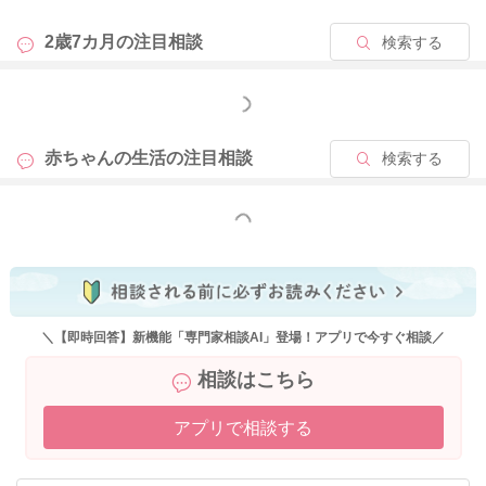
す。
大変な時には無理だから今は歩いてねとお願いをするようにさ
2歳7カ月の
注目相談
検索する
れてみるのもいいと思いますよ。
もっと見る
よかったら参考になさってみてください。
どうぞよろしくお願いします。
赤ちゃんの生活の
注目相談
検索する
もっと見る
2022/3/9 23:19
＼【即時回答】新機能「専門家相談AI」登場！アプリで今すぐ相談／
相談はこちら
アプリで相談する