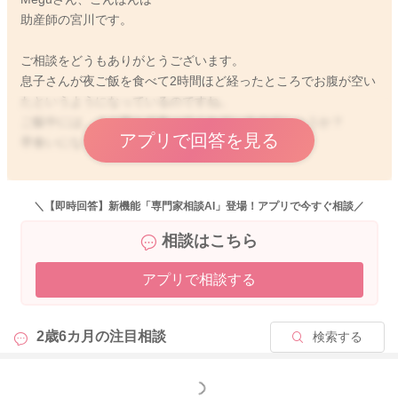
助産師の宮川です。
ご相談をどうもありがとうございます。
息子さんが夜ご飯を食べて2時間ほど経ったところでお腹が空い
たというようになっているのですね。
ご飯中には、よく噛んで食べてくれているのでしょうか？
アプリで回答を見る
早食いになってしまっていることはありませんか？
また夜ご飯を食べたら、そのまま歯磨きをさせて、寝かしつけ
に入るようにされてみるのもいいと思いますよ。
＼【即時回答】新機能「専門家相談AI」登場！アプリで今すぐ相談／
そうすると寝かしつけもスムーズになったり、お腹が空いた！
相談はこちら
ということにならずに済むのではないかなとも思いました。
アプリで相談する
日中も補食を食べたり、ご飯もしっかりとよく食べているので
しょうか？
2歳6カ月の
注目相談
検索する
歩いたり、抱っこをよくせがむようになったりと波があること
があると思います。気分的なことが要因になるのかなと思いま
もっと見る