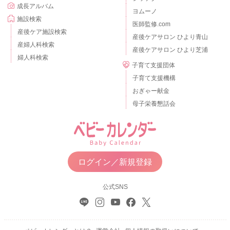
成長アルバム
ヨムーノ
施設検索
医師監修.com
産後ケア施設検索
産後ケアサロン ひより青山
産婦人科検索
産後ケアサロン ひより芝浦
婦人科検索
子育て支援団体
子育て支援機構
おぎゃー献金
母子栄養懇話会
ログイン／新規登録
公式SNS