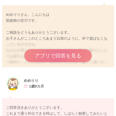
めめりりさん、こんにちは
助産師の宮川です。
ご相談をどうもありがとうございます。
お子さんがここのところあまり以前のように、外で遊ばなくな
っているのですね。
なかなか帰りたがらないぐらいだったのに、早々に帰りたいよ
アプリで回答を見る
うな様子も見られるのですね。
一時的なことになるのか、何かお子さんの中で嫌だと感じるこ
とがあるからなのか、はっきりとしたことはわかりません。
ずっとおうちにこもっているのも、お二人にとってあまり良い
ことではないと思います。
めめりり
1歳9カ月
人気の少ない公園にあえて行ってみたり、いつもと違うところ
へ行ってみるのもいいかもしれません。
めめりりさんもおでかけをされるのは大変ということなので、
ご回答頂きありがとうございます。
気分的に今日はお出かけをした方がいいと思う時には、足を運
これまで通り外出できる時はして、しばらく観察してみたいと
んでみてはいかがでしょうか？