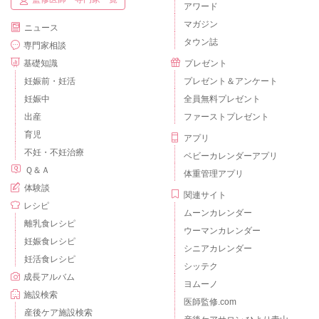
アワード
マガジン
ニュース
タウン誌
専門家相談
基礎知識
プレゼント
妊娠前・妊活
プレゼント＆アンケート
妊娠中
全員無料プレゼント
出産
ファーストプレゼント
育児
アプリ
不妊・不妊治療
ベビーカレンダーアプリ
Ｑ＆Ａ
体重管理アプリ
体験談
関連サイト
レシピ
ムーンカレンダー
離乳食レシピ
ウーマンカレンダー
妊娠食レシピ
シニアカレンダー
妊活食レシピ
シッテク
成長アルバム
ヨムーノ
施設検索
医師監修.com
産後ケア施設検索