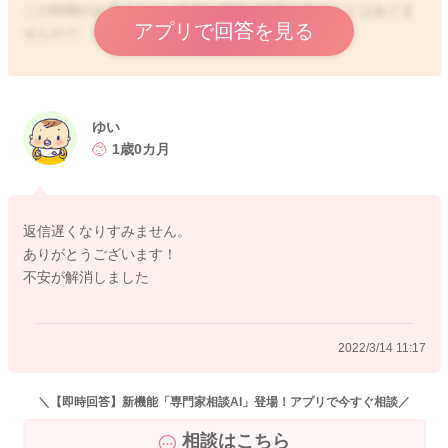
この時期のお子さんが、性的な意味で性器を触ることはありま
アプリで回答を見る
せんので、どうぞご安心くださいね。
特に男の子は、性器が排尿とも重なり、不思議に思うことや、
かぶれたりしやすく気になりやすいかもしれませんね。
ゆい
自分の性器に興味を持つことは極自然なことで、異常ではあり
1歳0カ月
ません。 心理学的には、精神的な発達、自我の形成などにも必
要な役割を果たすとも言われています。
返信遅くなりすみません。
よって無理にやめさせる必要はありません。 子どもはどうして
ありがとうございます！
ダメなのか分かりませんので、不潔な手では触らない様に気を
不安が解消しました
つけてあげれば、今から御心配なさらなく大丈夫です。
よろしくお願いします。
2022/3/14 11:17
＼【即時回答】新機能「専門家相談AI」登場！アプリで今すぐ相談／
2022/3/9 16:27
相談はこちら