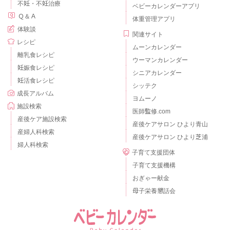
不妊・不妊治療
ベビーカレンダーアプリ
Ｑ＆Ａ
体重管理アプリ
体験談
関連サイト
レシピ
ムーンカレンダー
離乳食レシピ
ウーマンカレンダー
妊娠食レシピ
シニアカレンダー
妊活食レシピ
シッテク
成長アルバム
ヨムーノ
施設検索
医師監修.com
産後ケア施設検索
産後ケアサロン ひより青山
産婦人科検索
産後ケアサロン ひより芝浦
婦人科検索
子育て支援団体
子育て支援機構
おぎゃー献金
母子栄養懇話会