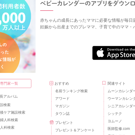
赤ちゃんの成長にあったママに必要な情報が毎日
妊娠から出産までのプレママ、子育て中のママ・
・専門家一覧
おすすめ
関連サイト
名前ランキング検索
ムーンカレンダ
長アルバム
アワード
ウーマンカレン
設検索
マガジン
シニアカレンダ
後ケア施設検索
タウン誌
シッテク
婦人科検索
ヨムーノ
プレゼント
人科検索
医師監修.com
プレゼント＆アンケート