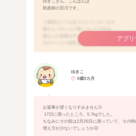
ゆきこさん、こんばんは
助産師の宮川です。
ご相談をどうもありがとうございます。
娘さんへのミルク量についてですね。
娘さんの体重は今どれぐらいになるのでしょう
アプリ
今のペースで授乳をされていて、体重の増えは
順調に増えているようでしたら、足りているこ
一日に必要な哺乳量の計算式になります。
体重(kg)×130~150ml
ゆきこ
0歳3カ月
これに当ては目てみていただくといかがでしょ
うんちの頻度も開くようですし、哺乳量が少な
ね。
お返事が遅くなりすみません💦
よかったら参考になさってみてください。
17日に測ったところ、5.7kgでした。
どうぞよろしくお願いします。
ちなみにその前は2月25日に測っていて、その時は
増え方が少ないでしょうか😥