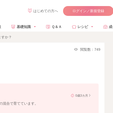
ログイン／新規登録
はじめての方へ
談
基礎知識
Ｑ＆Ａ
レシピ
成
ますか？
閲覧数：749
0歳3カ月
りの混合で育てています。
。