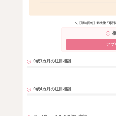
＼【即時回答】新機能「専門
アプ
0歳3カ月の
注目相談
も
0歳4カ月の
注目相談
も