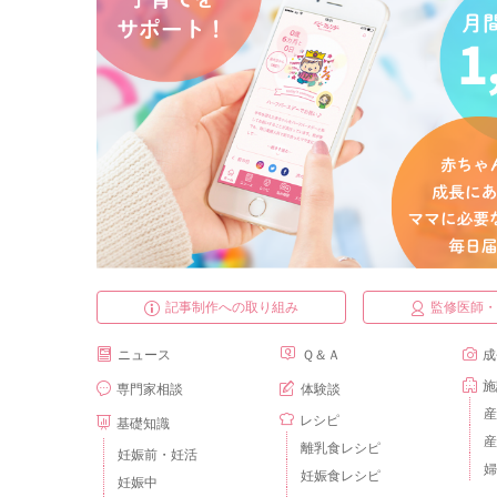
記事制作への取り組み
監修医師
ニュース
Ｑ＆Ａ
成
施
専門家相談
体験談
産
レシピ
基礎知識
産
離乳食レシピ
妊娠前・妊活
婦
妊娠食レシピ
妊娠中