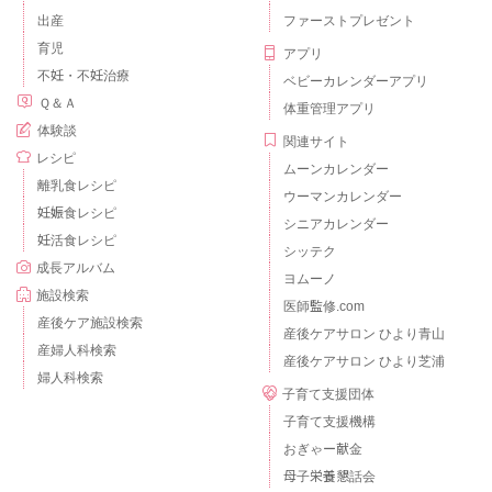
出産
ファーストプレゼント
育児
アプリ
不妊・不妊治療
ベビーカレンダーアプリ
Ｑ＆Ａ
体重管理アプリ
体験談
関連サイト
レシピ
ムーンカレンダー
離乳食レシピ
ウーマンカレンダー
妊娠食レシピ
シニアカレンダー
妊活食レシピ
シッテク
成長アルバム
ヨムーノ
施設検索
医師監修.com
産後ケア施設検索
産後ケアサロン ひより青山
産婦人科検索
産後ケアサロン ひより芝浦
婦人科検索
子育て支援団体
子育て支援機構
おぎゃー献金
母子栄養懇話会