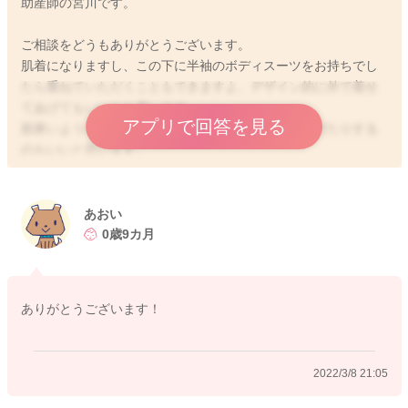
助産師の宮川です。
ご相談をどうもありがとうございます。
肌着になりますし、この下に半袖のボディスーツをお持ちでし
たら重ねていただくこともできますよ。デザイン的に外で着せ
てあげてもいいとも思います。
アプリで回答を見る
肌寒いような時には上からカーディガンを着せてあげたりする
のもいいと思います。
色々と使いまわせるかと思いますよ。
動きが活発になっている時にはお股のボタンは外していただく
あおい
方が動きやすくなることもあると思います。
0歳9カ月
レギンスを履かせてあげて、お腹が出てしまわないようにされ
るのもいいと思います。
よかったら参考になさってみてください。
ありがとうございます！
どうぞよろしくお願いします。
2022/3/8 21:05
2022/3/8 20:56