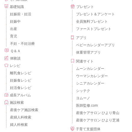
基礎知識
プレゼント
妊娠前・妊活
プレゼント＆アンケート
妊娠中
全員無料プレゼント
出産
ファーストプレゼント
育児
アプリ
不妊・不妊治療
ベビーカレンダーアプリ
Ｑ＆Ａ
体重管理アプリ
体験談
関連サイト
レシピ
ムーンカレンダー
離乳食レシピ
ウーマンカレンダー
妊娠食レシピ
シニアカレンダー
妊活食レシピ
シッテク
成長アルバム
ヨムーノ
施設検索
医師監修.com
産後ケア施設検索
産後ケアサロン ひより青山
産婦人科検索
産後ケアサロン ひより芝浦
婦人科検索
子育て支援団体