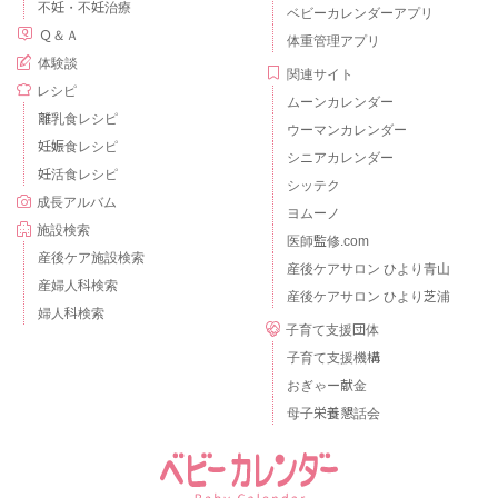
不妊・不妊治療
ベビーカレンダーアプリ
Ｑ＆Ａ
体重管理アプリ
体験談
関連サイト
レシピ
ムーンカレンダー
離乳食レシピ
ウーマンカレンダー
妊娠食レシピ
シニアカレンダー
妊活食レシピ
シッテク
成長アルバム
ヨムーノ
施設検索
医師監修.com
産後ケア施設検索
産後ケアサロン ひより青山
産婦人科検索
産後ケアサロン ひより芝浦
婦人科検索
子育て支援団体
子育て支援機構
おぎゃー献金
母子栄養懇話会