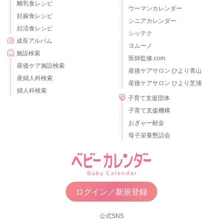
離乳食レシピ
ウーマンカレンダー
妊娠食レシピ
シニアカレンダー
妊活食レシピ
シッテク
成長アルバム
ヨムーノ
施設検索
医師監修.com
産後ケア施設検索
産後ケアサロン ひより青山
産婦人科検索
産後ケアサロン ひより芝浦
婦人科検索
子育て支援団体
子育て支援機構
おぎゃー献金
母子栄養懇話会
ログイン／新規登録
公式SNS