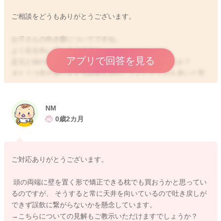
ご相談をどうもありがとうございます。
お子さんの向き癖についてですね。
よく右を向いているのですね。
アプリで回答を見る
足元と頭の位置を逆にしてみても変わらないでしょうか？
またうつ伏せ遊びをする時間を増やしていただくのも良いと思
います。目の前にいる間はその時間を多く持つようにしていた
だくことで、頭が受ける圧が減ります。また抱っこの時間を増
やしていただくことでも見る向きも変化することがあるかと思
NM
いますよ。
0歳2カ月
全く左を向かないわけではないようでしたら、そのようにして
様子を見ていただくと良いように思います。
よかったら参考になさってみてください。
ご対応ありがとうございます。
どうぞよろしくお願いします。
頭の両端に壁を置く形で矯正できる枕でも買おうかと思ってい
るのですが、 そうすると常に天井を向いているので吐き戻しが
できず誤飲に繋がらないかを懸念しています。
2022/3/6 17:25
→こちらについての見解もご教示いただけますでしょうか？