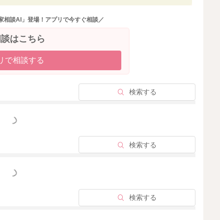
さらにバランスがよい食事になるかと思いますよ。
家相談AI」登場！アプリで今すぐ相談／
のスープストックを準備されていたりすると、温めるだけ
相談はこちら
リで相談する
検索する
っと見る
検索する
2022/3/5 21:17
っと見る
検索する