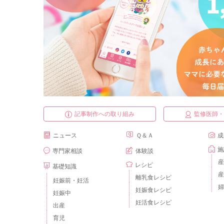
記事制作への取り組み
監修医師
ニュース
Ｑ＆Ａ
成
施
専門家相談
体験談
産
レシピ
基礎知識
産
離乳食レシピ
妊娠前・妊活
婦
妊娠食レシピ
妊娠中
妊活食レシピ
出産
育児