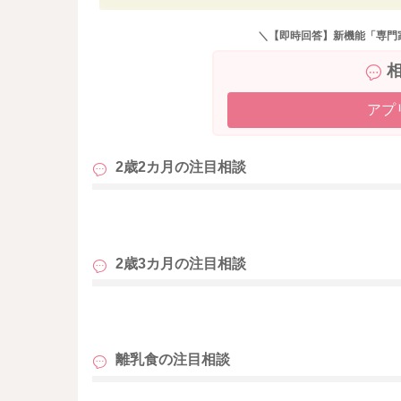
りますので、何かタンパク質の食材が増えると
＼【即時回答】新機能「専門
パンに卵やハム、ツナをサンド
野菜やタンパク質のたくさん入った具だくさん
で食べられるので、オススメです。
アプ
牛乳をいやがってしまう様子もあるとのこと
バナナと混ぜてスムージーにしたり、
2歳2カ月の
注目相談
少し温めて出してみたりもよいかと思います。
よろしくお願いします。
も
2歳3カ月の
注目相談
も
離乳食の
注目相談