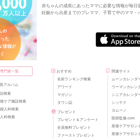
赤ちゃんの成長にあったママに必要な情報が毎日
妊娠から出産までのプレママ、子育て中のママ・
・専門家一覧
おすすめ
関連サイト
名前ランキング検索
ムーンカレンダ
長アルバム
アワード
ウーマンカレン
設検索
マガジン
シニアカレンダ
後ケア施設検索
タウン誌
シッテク
婦人科検索
ヨムーノ
プレゼント
人科検索
医師監修.com
プレゼント＆アンケート
産後ケアサロン 
全員無料プレゼント
産後ケアサロン 
ファーストプレゼント