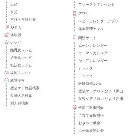
出産
ファーストプレゼント
育児
アプリ
不妊・不妊治療
ベビーカレンダーアプリ
Ｑ＆Ａ
体重管理アプリ
体験談
関連サイト
レシピ
ムーンカレンダー
離乳食レシピ
ウーマンカレンダー
妊娠食レシピ
シニアカレンダー
妊活食レシピ
シッテク
成長アルバム
ヨムーノ
施設検索
医師監修.com
産後ケア施設検索
産後ケアサロン ひより青山
産婦人科検索
産後ケアサロン ひより芝浦
婦人科検索
子育て支援団体
子育て支援機構
おぎゃー献金
母子栄養懇話会