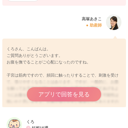
高塚あきこ
助産師
くろさん、こんばんは。
ご質問ありがとうございます。
お腹を撫でることがご心配になったのですね。
子宮は筋肉ですので、頻回に触ったりすることで、刺激を受け
て、張りやすくなることはあります。ですが、一般的に、お腹
を触ってお子さんに話しかけたり、お子さんを撫でてあげるよ
アプリで回答を見る
うにお腹をさすったりすることで、流産や早産を招く可能性は
低いかと思いますよ。お腹が張りやすい体質などもありますの
で、どの程度という加減は難しいですが、今お腹を触ったり、
撫でたり、軽く叩いたりすることでお腹が張ったりすることが
気にならなければ、特に問題ないかと思いますよ。お子さんは
くろ
ママさんやパパさんの声や匂いなどをお腹の中でも感じている