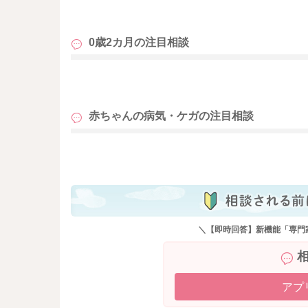
も
0歳2カ月の
注目相談
も
赤ちゃんの病気・ケガの
注目相談
も
＼【即時回答】新機能「専門
アプ