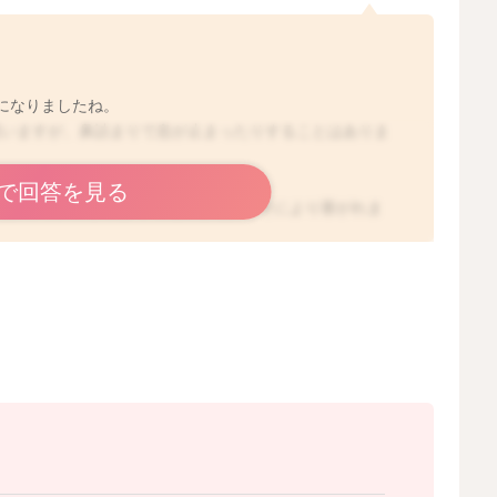
になりましたね。
思いますが、鼻詰まりで息が止まったりすることはありま
で回答を見る
た鼻水や鼻水が固まって乾燥した鼻くそにより塞がれま
室内の加湿をしっかりして、またお風呂上がりなどにしっ
りするとよいでしょう。
くすると寝つきやすかったりします。
くるようになった時には、再度受診なさった方が安心で