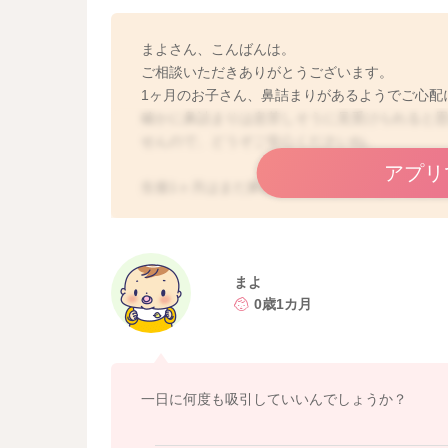
まよさん、こんばんは。
ご相談いただきありがとうございます。
1ヶ月のお子さん、鼻詰まりがあるようでご心配
確かに鼻詰まりは息苦しそうに見受けられると
せんので、どうぞご安心くださいね。
アプリ
生後1ヶ月はまだ鼻腔が非常に狭く、ちょっとし
す。
なかなか効果的に吸ったりは難しいですので、
かり拭いたり、クシャミのタイミングで吸った
また寝かしつけるタイミングでは少し頭部を高
まよ
0歳1カ月
鼻水や鼻詰まりにより、哺乳や睡眠に影響して
す。ご検討くださいね。
よろしくお願いします。
一日に何度も吸引していいんでしょうか？