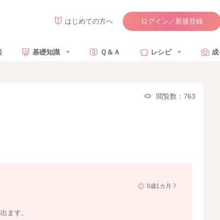
ログイン／新規登録
はじめての方へ
談
基礎知識
Ｑ＆Ａ
レシピ
成
閲覧数：763
0歳1カ月
。
が出ます。