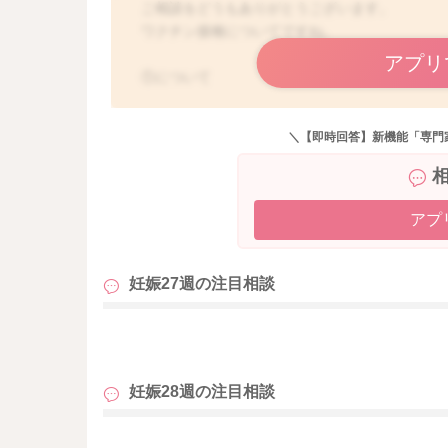
ご相談をどうもありがとうございます。
ワクチン接種についてですね。
アプリ
①について
産院から百日咳の三種混合を薦められているの
ゆーちゃんさんの百日咳に対する抗体がどうな
＼【即時回答】新機能「専門
調べてみるとわかるとは思います。
小さい頃に受けていたとしても抗体が低くなっ
あります。
これは調べてみないとわからないことになりま
アプ
産院で接種を薦められているのは受けておくこ
妊娠27週の
注目相談
できるということからだと思います。
絶対に受けてくださいというお話ではないのか
も
談をされて受けるのか決めていただくので良い
妊娠28週の
注目相談
②について
コロナに感染されていたのですね。
大変でしたね。