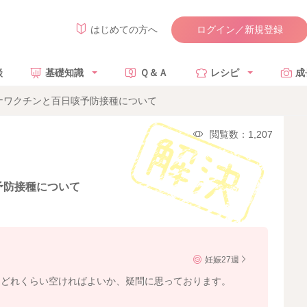
ログイン／新規登録
はじめての方へ
談
基礎知識
Ｑ＆Ａ
レシピ
成
ナワクチンと百日咳予防接種について
閲覧数：1,207
予防接種について
妊娠27週
をどれくらい空ければよいか、疑問に思っております。