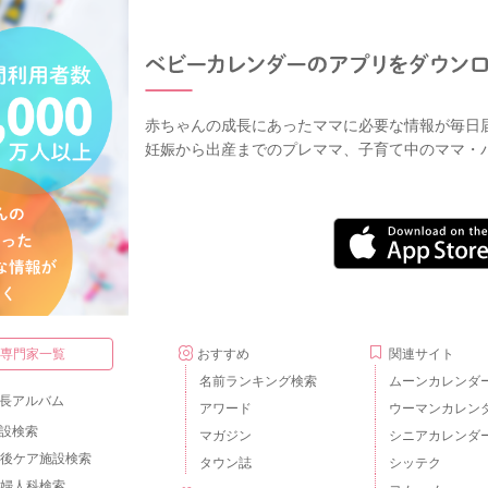
赤ちゃんの成長にあったママに必要な情報が毎日
妊娠から出産までのプレママ、子育て中のママ・
・専門家一覧
おすすめ
関連サイト
名前ランキング検索
ムーンカレンダ
長アルバム
アワード
ウーマンカレン
設検索
マガジン
シニアカレンダ
後ケア施設検索
タウン誌
シッテク
婦人科検索