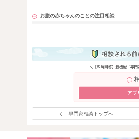
も
感染をされた方がワクチンの接種をしていただ
お腹の赤ちゃんのことの
注目相談
厚労省のサイトをよかったら参考になさってみ
https://www.cov19-vaccine.mhlw.go.jp/qa/0028.h
も
妊娠中に受けていただくことについては、特に
かかりつけの先生にも接種の優先順位などご相
産院の先生が三種混合を推奨されていうという
＼【即時回答】新機能「専門
けるのが良いのか、他の妊婦さんからもよくお
どうぞよろしくお願いします。
アプ
専門家相談トップへ