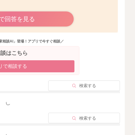
で回答を見る
ですね。
っているのかは分かりません。
家相談AI」登場！アプリで今すぐ相談／
ていることもありますし、問題のない抗体価があることも
相談はこちら
す。
リで相談する
とで、赤ちゃんが産まれて数ヶ月は百日咳から守ることが
検索する
な？とも思ったのですが、ゆーちゃんさんがご家族とも相
っと見る
ことになるのかなとも思いました。
検索する