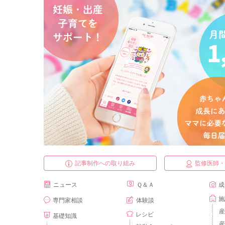
記事制作への取り組み
監修医師
ニュース
Ｑ＆Ａ
成
施
専門家相談
体験談
産
レシピ
基礎知識
産