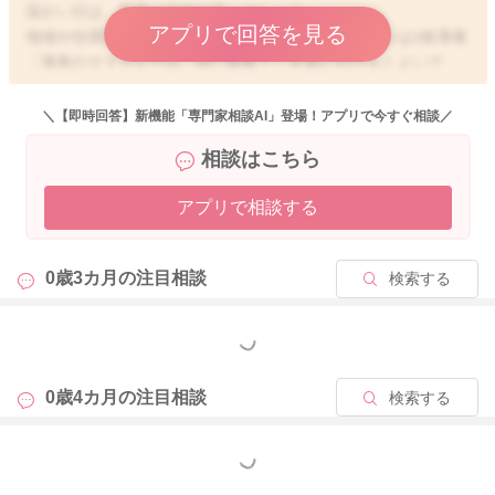
温かい日は、肌着は半袖で良いでしょう。
アプリで回答を見る
地域や住環境により違いがありますが、ママさんよりは1枚薄着
〔薄着のママさんでは、同じ枚数！〕を気にかけるとよいで
す！
＼【即時回答】新機能「専門家相談AI」登場！アプリで今すぐ相談／
相談はこちら
2022/3/3 14:55
アプリで相談する
0歳3カ月の
注目相談
検索する
もっと見る
0歳4カ月の
注目相談
検索する
もっと見る