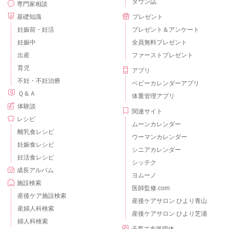
タウン誌
専門家相談
基礎知識
プレゼント
妊娠前・妊活
プレゼント＆アンケート
妊娠中
全員無料プレゼント
出産
ファーストプレゼント
育児
アプリ
不妊・不妊治療
ベビーカレンダーアプリ
Ｑ＆Ａ
体重管理アプリ
体験談
関連サイト
レシピ
ムーンカレンダー
離乳食レシピ
ウーマンカレンダー
妊娠食レシピ
シニアカレンダー
妊活食レシピ
シッテク
成長アルバム
ヨムーノ
施設検索
医師監修.com
産後ケア施設検索
産後ケアサロン ひより青山
産婦人科検索
産後ケアサロン ひより芝浦
婦人科検索
子育て支援団体