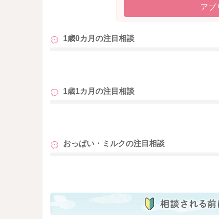
アプ
1歳0カ月の
注目相談
も
1歳1カ月の
注目相談
も
おっぱい・ミルクの
注目相談
も