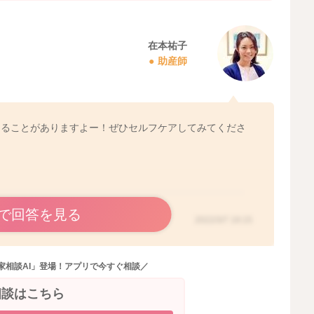
在本祐子
助産師
くることがありますよー！ぜひセルフケアしてみてくださ
で回答を見る
2022/3/7 19:15
家相談AI」登場！アプリで今すぐ相談／
相談はこちら