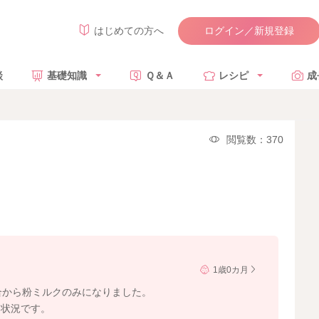
ログイン／新規登録
はじめての方へ
談
基礎知識
Ｑ＆Ａ
レシピ
成
閲覧数：370
1歳0カ月
合から粉ミルクのみになりました。
た状況です。