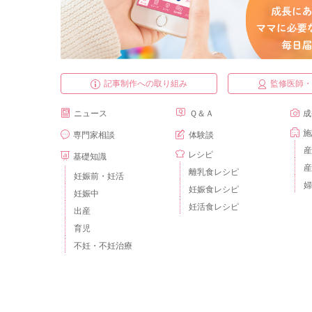
記事制作への取り組み
監修医師
ニュース
Ｑ＆Ａ
成
施
専門家相談
体験談
産
レシピ
基礎知識
産
離乳食レシピ
妊娠前・妊活
婦
妊娠食レシピ
妊娠中
妊活食レシピ
出産
育児
不妊・不妊治療