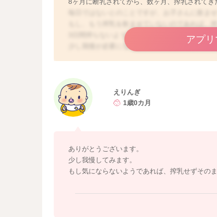
8ヶ月に断乳されてから、数ヶ月、搾乳されてき
毎日ではないとのことですが、お子さんに飲ま
もし、もう搾乳を飲ませていないのであれば、
3日間搾らないようにすると分泌は止まります。
アプリ
少し我慢が必要になります。
3日目にはスッキリするだけ搾ってOK、その後
心配があれば、母乳外来や助産院をご利用くだ
えりんぎ
https://baby-calendar.jp/knowledge/baby/971
1歳0カ月
ありがとうございます。
少し我慢してみます。
もし気にならないようであれば、搾乳せずその