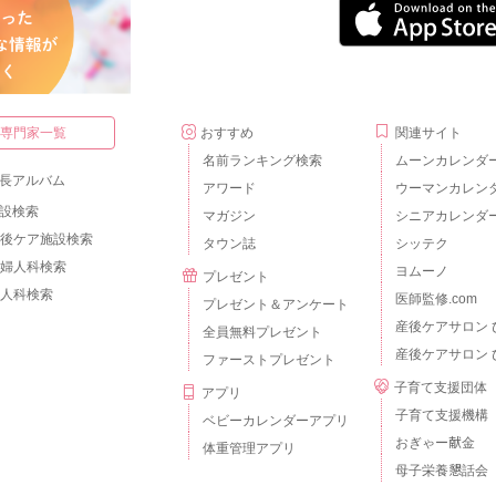
・専門家一覧
おすすめ
関連サイト
名前ランキング検索
ムーンカレンダ
長アルバム
アワード
ウーマンカレン
設検索
マガジン
シニアカレンダ
後ケア施設検索
タウン誌
シッテク
婦人科検索
ヨムーノ
プレゼント
人科検索
医師監修.com
プレゼント＆アンケート
産後ケアサロン 
全員無料プレゼント
産後ケアサロン 
ファーストプレゼント
子育て支援団体
アプリ
子育て支援機構
ベビーカレンダーアプリ
おぎゃー献金
体重管理アプリ
母子栄養懇話会