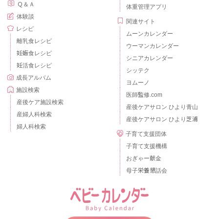
Ｑ＆Ａ
体重管理アプリ
体験談
関連サイト
レシピ
ムーンカレンダー
離乳食レシピ
ウーマンカレンダー
妊娠食レシピ
シニアカレンダー
妊活食レシピ
シッテク
成長アルバム
ヨムーノ
施設検索
医師監修.com
産後ケア施設検索
産後ケアサロン ひより青山
産婦人科検索
産後ケアサロン ひより芝浦
婦人科検索
子育て支援団体
子育て支援機構
おぎゃー献金
母子栄養懇話会