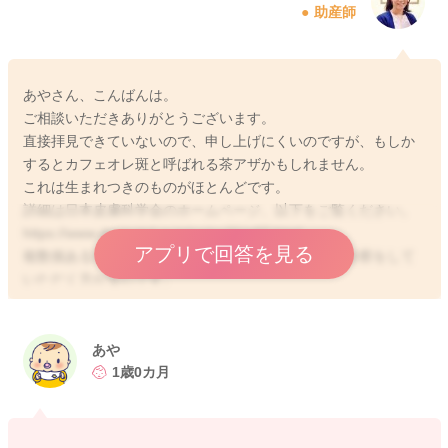
助産師
あやさん、こんばんは。
ご相談いただきありがとうございます。
直接拝見できていないので、申し上げにくいのですが、もしか
するとカフェオレ斑と呼ばれる茶アザかもしれません。
これは生まれつきのものがほとんどです。
詳細は日本皮膚科学会のホームページ、以下をご覧ください。
https://www.dermatol.or.jp/qa/qa21/q07.html
アプリで回答を見る
複数個ある場合には、何のアザであるかを含めて、診察をして
いただく方が安心です。
どうぞよろしくお願いします。
あや
1歳0カ月
2022/3/1 21:23