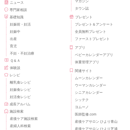
マガジン
ニュース
タウン誌
専門家相談
基礎知識
プレゼント
妊娠前・妊活
プレゼント＆アンケート
妊娠中
全員無料プレゼント
出産
ファーストプレゼント
育児
アプリ
不妊・不妊治療
ベビーカレンダーアプリ
Ｑ＆Ａ
体重管理アプリ
体験談
関連サイト
レシピ
ムーンカレンダー
離乳食レシピ
ウーマンカレンダー
妊娠食レシピ
シニアカレンダー
妊活食レシピ
シッテク
成長アルバム
ヨムーノ
施設検索
医師監修.com
産後ケア施設検索
産後ケアサロン ひより青山
産婦人科検索
産後ケアサロン ひより芝浦